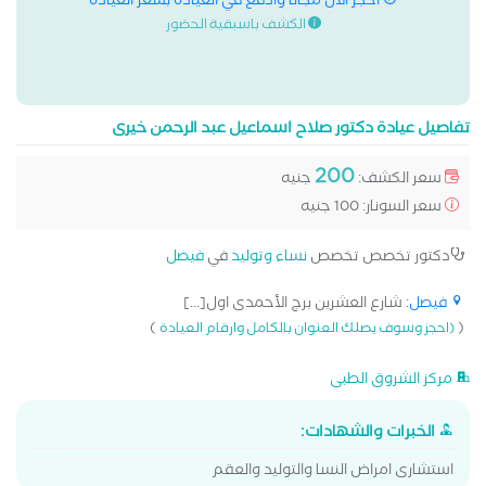
احجز الان مجانا وادفع في العيادة بسعر العيادة
الكشف باسبقية الحضور
تفاصيل عيادة دكتور صلاح اسماعيل عبد الرحمن خيرى
200
سعر الكشف:
جنيه
سعر السونار: 100 جنيه
دكتور تخصص تخصص
نساء وتوليد
في
فيصل
فيصل
: شارع العشرين برج الأحمدى اول[...]
)
(
(احجز وسوف يصلك العنوان بالكامل وارقام العيادة
مركز الشروق الطبى
الخبرات والشهادات:
استشارى امراض النسا والتوليد والعقم