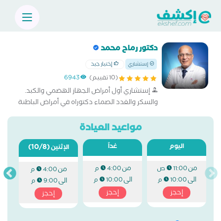
دكتور رماح محمد
إختيار جيد
إستشاري
(10 تقييم)
6943
إستشاري أول أمراض الجهاز الهضمي والكبد.
والسكر والغدد الصماء دكتوراه في أمراض الباطنة
والجهاز الهضمي والكبد
مواعيد العيادة
اليوم
غداً
(10/8)
الإثنين
من
من
11:00 ص
4:00 م
من
4:00 م
الى
الى
10:00 م
10:00 م
الى
9:00 م
إحجز
إحجز
إحجز