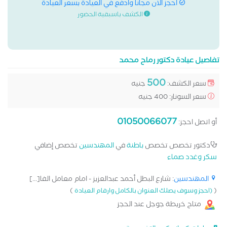
احجز الان مجانا وادفع في العيادة بسعر العيادة
الكشف باسبقية الحضور
تفاصيل عيادة دكتور رماح محمد
500
سعر الكشف:
جنيه
سعر السونار: 400 جنيه
01050066077
أو اتصل احجز:
دكتور تخصص تخصص
باطنة
في
المهندسين
تخصص إضافي
سكر وغدد صماء
المهندسين
: شارع البطل أحمد عبدالعزيز - امام معامل الفا[...]
)
(
(احجز وسوف يصلك العنوان بالكامل وارقام العيادة
متاح خريطة جوجل عند الحجز