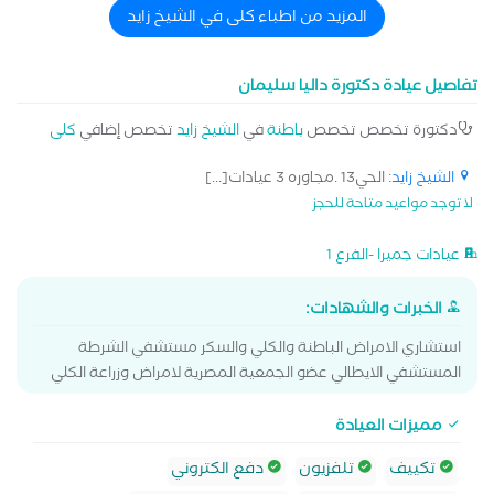
المزيد من اطباء كلى في الشيخ زايد
تفاصيل عيادة دكتورة داليا سليمان
دكتورة تخصص تخصص
باطنة
في
الشيخ زايد
تخصص إضافي
كلى
الشيخ زايد
: الحي13 .مجاوره 3 عيادات[...]
لا توجد مواعيد متاحة للحجز
عيادات جميرا -الفرع 1
الخبرات والشهادات:
استشاري الامراض الباطنة والكلي والسكر مستشفي الشرطة
المستشفي الايطالي عضو الجمعية المصرية لامراض وزراعة الكلي
مميزات العيادة
تكييف
تلفزيون
دفع الكتروني