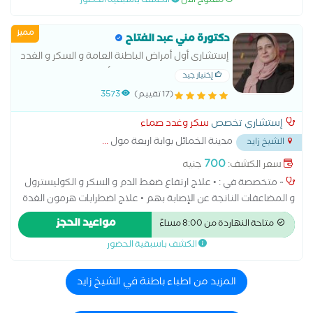
مفتوح الآن
الكشف باسبقية الحضور
مميز
دكتورة مني عبد الفتاح
إستشارى أول أمراض الباطنة العامة و السكر و الغدد
الصماء - كلية الطب جامعة الأزهر
إختيار جيد
(17 تقييم)
3573
إستشاري تخصص
سكر وغدد صماء
مدينة الخمائل بوابة اربعة مول
...
الشيخ زايد
700
سعر الكشف:
جنيه
~ متخصصة في : • علاج ارتفاع ضغط الدم و السكر و الكوليسترول
و المضاعفات الناتجة عن الإصابة بهم • علاج اضطرابات هرمون الغدة
الدرقية • علاج أمراض المعدة و الاثنى عشر و القولون و المرارة • علاج
مواعيد الحجز
متاحة النهاردة من 8:00 مساءً
إلتهابات الأعصاب الطرفية الناتجة عن الإصابة بمرض السكرى • متابعة
الكشف باسبقية الحضور
و علاج حالات هشاشة العظام • متابعة و علاج حالات فقر الدم •
وضع أنظمة غذائية خاصة لمرضى السكر و الضغط و الكوليسترول و
فقر الدم • متابعة و علاج مرضى حساسية الصدر و إلتهابات الشعب
المزيد من اطباء باطنة في الشيخ زايد
الهوائية