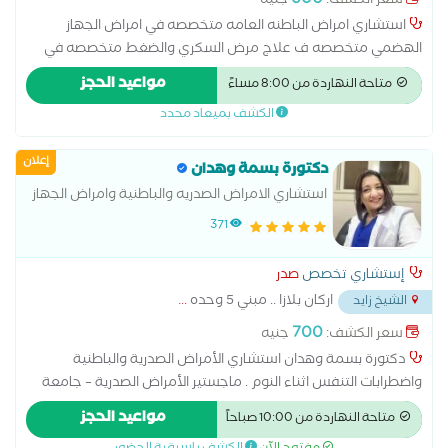
600
سعر الكشف:
جنيه
استشاري امراض الباطنه العامه متخصصه في امراض الجهاز
الهضمي متخصصه ف علاج مرض السكري والضغط متخصصه في
التغذيه العلاجيه لمرضي السكري والضغط وكبار السن متخصصه ف
مواعيد الحجز
متاحة النهاردة من 8:00 مساءً
المناظير
الكشف بميعاد محدد
إعلان
دكتورة بسمة وهدان
استشاري الامراض الصدريه والباطنية وامراض الجهاز
التنفسي واضطارابات التنفس اثناء النوم
371
إستشاري تخصص
صدر
اركان بلازا .. مبني 5 وحده
...
الشيخ زايد
700
سعر الكشف:
جنيه
دكتورة بسمة وهدان استشاري الأمراض الصدرية والباطنية
واضطرابات التنفس اثناء النوم . ماجستير الأمراض الصدرية – جامعة
الإسكندرية دبلوم الباطنة العامة – جامعة الأزهر الشريف البورد
مواعيد الحجز
متاحة النهاردة من 10:00 صباحاً
المصري للأمراض الصدرية_ مستشفى صدر العباسية .