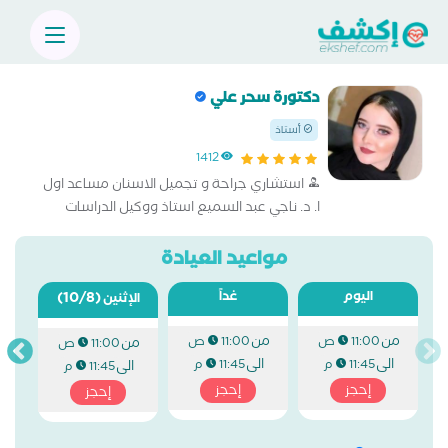
دكتورة سحر علي
أستاذ
1412
استشاري جراحة و تجميل الاسنان مساعد اول
ا. د. ناجي عبد السميع استاذ ووكيل الدراسات
العليا كلية طب فم والاسنان اساتشاري جراحات
الليزر فالاسنان
مواعيد العيادة
اليوم
غداً
(10/8)
الإثنين
من
من
11:00 ص
11:00 ص
من
11:00 ص
الى
الى
11:45 م
11:45 م
الى
11:45 م
إحجز
إحجز
إحجز