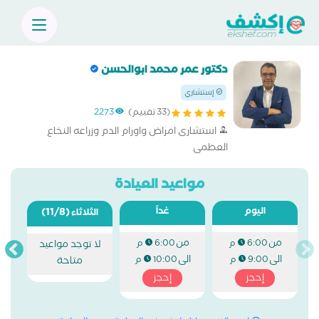
دكتور عمر محمد ابوالحسن
إستشاري
(33 تقييم)
2273
استشارى امراض واورام الدم وزراعه النخاع
العظمى
مواعيد العيادة
اليوم
غداً
(11/8)
الثلاثاء
من
من
6:00 م
6:00 م
لا توجد مواعيد
الى
الى
9:00 م
10:00 م
متاحة
إحجز
إحجز