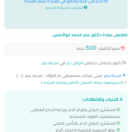
احجز الان مجانا وادفع في العيادة بسعر العيادة
الكشف باسبقية الحضور
تفاصيل عيادة دكتور عمر محمد ابوالحسن
500
سعر الكشف:
جنيه
دكتور تخصص تخصص
امراض دم
في
مدينة نصر
مدينة نصر
: مبنى عيادات مستشفى دار الفؤاد - مدينه نصر -[...]
)
(
(احجز وسوف يصلك العنوان بالكامل وارقام العيادة
الخبرات والشهادات:
استشارى امراض واورام الدم وزراعه النخاع العظمى
بمستشفيات القوات المسلحه
استشارى امراض الدم بالتأمين الصحى
عضو الجمعيه المصريه لامراض الدم