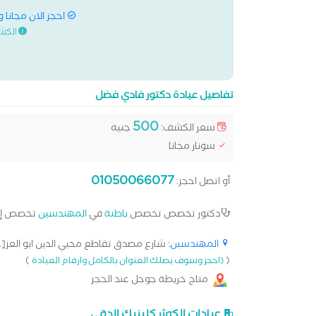
احجز الان مجانا 
الكش
تفاصيل عيادة دكتور فادي فضل
500
سعر الكشف:
جنيه
سونار مجانا
01050066077
أو اتصل احجز:
دكتور تخصص تخصص
باطنة
في
المهندسين
تخصص إ
المهندسين
: شارع مصدق تقاطع محيي الدين ابو العز[..
)
(
(احجز وسوف يصلك العنوان بالكامل وارقام العيادة
متاح خريطة جوجل عند الحجز
عيادات الكوثر كلينيك الدقي