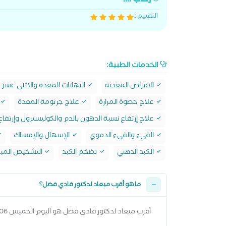
رحاب ا...
التقييم :
الخدمات الطبية:
الامراض المعدية
التهابات المعدة والاثنى عشر
علاج حصوة المرارة
علاج جرثومة المعدة
علاج إرتفاع نسبة الدهون بالدم والكوليسترول وإرتف
القيء والقيء الدموي
الإسهال والإمساك
الكبد الدهني
تضخم الكبد
التشخيص المبكر
ما هو أقرب ميعاد لدكتور فادي فضل؟
أقرب ميعاد لدكتور فادي فضل هو اليوم الخميس 06 اغسطس 2026 من 8:00 مساءً وتقدر تشوف كل المواعيد المتاحة من خلال عرض المواعيد أعلاه