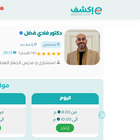
دكتور فادي فضل
إختيار جيد
إستشاري
(14 تقييم)
2973
استشارى و مدرس الجهاز الهضمى
مواع
اليوم
من
من
8:00 م
الى
ال
10:00 م
إحجز