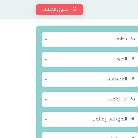
دخول الاطباء
باطنة
الجيزة
المهندسين
كل الالقاب
النوع (ليس إجباري)