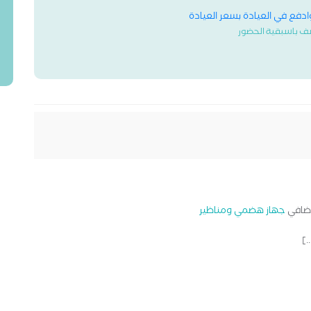
وادفع في العيادة بسعر العيادة
ف باسبقية الحضور
ضافي
جهاز هضمي ومناظير
.]