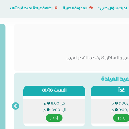
لديك سؤال طبي؟
المدونة الطبية
إضافة عيادة لمنصة إكشف
 و المناظير كلية طب القصر العينى
يد العيادة
غداً
السبت
(8/8)
من
7:00 م
8:00 م
ى
الى
9:00 م
10:00 م
إحجز
إحجز