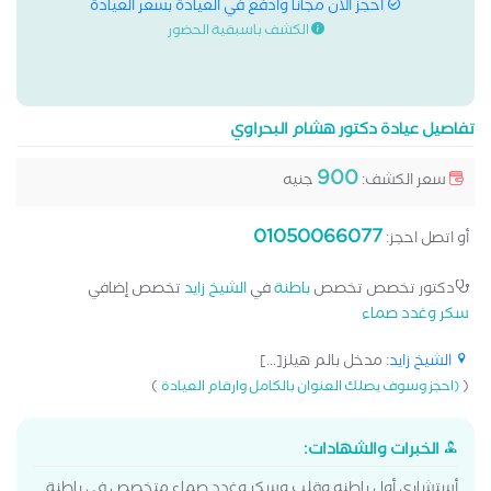
احجز الان مجانا وادفع في العيادة بسعر العيادة
الكشف باسبقية الحضور
تفاصيل عيادة دكتور هشام البحراوي
900
سعر الكشف:
جنيه
01050066077
أو اتصل احجز:
دكتور تخصص تخصص
باطنة
في
الشيخ زايد
تخصص إضافي
سكر وغدد صماء
الشيخ زايد
: مدخل بالم هيلز[...]
)
(
(احجز وسوف يصلك العنوان بالكامل وارقام العيادة
الخبرات والشهادات:
أستشاري أول باطنه وقلب وسكر وغدد صماء متخصص في باطنة