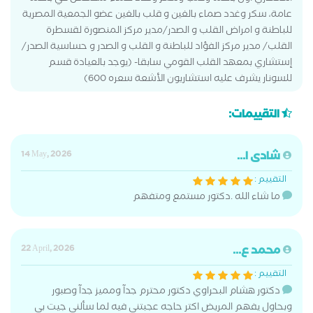
عامة، سكر وغدد صماء بالغين و قلب بالغين عضو الجمعية المصرية
للباطنة و امراض القلب و الصدر/مدير مركز المنصورة لقسطرة
القلب/ مدير مركز الفؤاد للباطنة و القلب و الصدر و حساسية الصدر/
إستشاري بمعهد القلب القومي سابقا- (يوجد بالعيادة قسم
للسونار يشرف عليه استشاريون الأشعة سعره 600)
التقييمات:
شادى ا...
14 May, 2026
التقييم :
ما شاء الله .دكتور مستمع ومتفهم
محمد ع...
22 April, 2026
التقييم :
دكتور هشام البحراوي دكتور محترم جدآ ومميز جدآ وصبور
وبحاول يفهم المريض اكتر حاجه عجبتني فيه لما سألني جيت بي