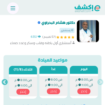
دكتور هشام البحراوي
إستشاري
(57 تقييم)
6357
أستشاري أول باطنه وقلب وسكر وغدد صماء
مواعيد العيادة
اليوم
غداً
(11/8)
الثلاثاء
من
من
8:00 م
8:00 م
من
8:00 م
الى
الى
11:00 م
11:00 م
الى
11:00 م
إحجز
إحجز
إحجز