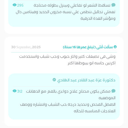
تساقط الشعر لو تفاعلي وبينزل بطوله محتاجة
295
تعملي تحاليل نتطمن علي نسبه مخزون الحديد وفيتامين دال
ومؤشر الغدة الدرقية
سألت أنثى (تبلغ عمرها 16 سنة)
30 September, 2025
وشى فى تصبغات كتير واثار حبوب وحب شباب واستخدمت
اكرتين حاسه انو بيبوظها اكتر
دكتورة عزة عبد القادر عبد الهادي
ممكن يكون محتاج علاج دواءي بالفم مع الدهانات
312
الموضعيه
الافضل الفحص وتحديد درجة حب الشباب وانتشاره ووصف
العلاجات المناسبه للحاله