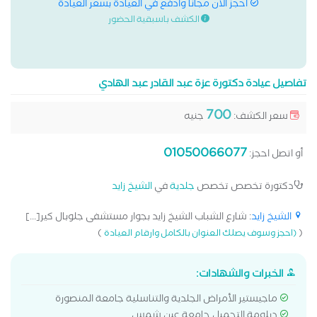
احجز الان مجانا وادفع في العيادة بسعر العيادة
الكشف باسبقية الحضور
تفاصيل عيادة دكتورة عزة عبد القادر عبد الهادي
700
سعر الكشف:
جنيه
01050066077
أو اتصل احجز:
دكتورة تخصص تخصص
جلدية
في
الشيخ زايد
الشيخ زايد
: شارع الشباب الشيخ زايد بجوار مستشفى جلوبال كير[...]
)
(
(احجز وسوف يصلك العنوان بالكامل وارقام العيادة
الخبرات والشهادات:
ماجيستير الأمراض الجلدية والتناسلية جامعة المنصورة
دبلومة التجميل جامعة عين شمس