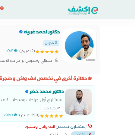
دكتور احمد غربيه
مدرس
(2 تقييم)
1015
اخصائي ومدرس م جراحة الانف و
دكاترة أخرى في تخصص انف واذن وحنجرة:
دكتور محمد خضر
استشاري أول جراحات ومناظير الأنف و
إختيار جيد
(299 تقييم)
17980
إستشاري تخصص
انف واذن وحنجرة