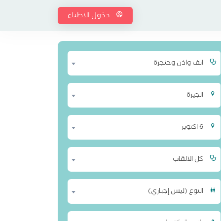
دخول الاطباء
انف واذن وحنجرة
الجيزة
6 اكتوبر
كل الالقاب
النوع (ليس إجباري)