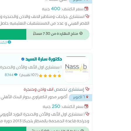
الحي الثالث
...
٦ اكتوبر
400
سعر الكشف:
جنيه
القصر العيني و عدد من المستشفيات التعليميه حاصل ع
من الدورات والكورسات التدريبيه في التخصص
متاح النهاردة من 7:30 مساءً
الكش
دكتورة سارة السيد
ا ستشاري اول الأنف والأذن والحنجرة ا
الأنفية وجراحة قاعدة الجمجمة بالمنظار بلجيكا 2013 
(107 تقييم)
8744
إستشاري تخصص
انف واذن وحنجرة
أكتوبر محور الكفراوي بجوار البنك الأهلي 
٦ اكتوبر
250
سعر الكشف:
جنيه
ا ستشاري اول الأنف والأذن والحنجرة البورد الأوروبي
وجراحة قاعدة