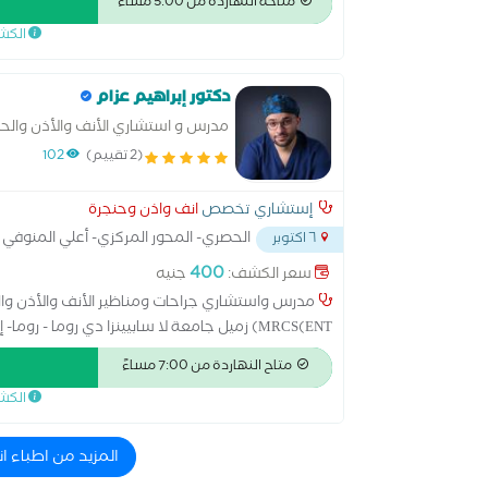
متاحة النهاردة من 5:00 مساءً
الكش
والعظام الصدغي هانوفر ألمانيا 2016 دورة تشريح العظم الصدغي جامعة إيموري أتلانتا الولايات ا ... ...
دكتور إبراهيم عزام
مدرس و استشاري الأنف والأذن والحن
(2 تقييم)
102
إستشاري تخصص
انف واذن وحنجرة
الحصري- المحور المركزي- أعلي المنوفي ال
٦ اكتوبر
400
سعر الكشف:
جنيه
مدرس واستشاري جراحات ومناظير الأنف والأذن والحن
MRCS(ENT) زميل جامعة لا سابيينزا دي روما - روما- إيطاليا عضو جمعية جراحي تجميل الأنف والوجه الإيطالية AICEFF
متاح النهاردة من 7:00 مساءً
الكش
المزيد من اطباء انف 