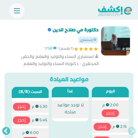
دكتورة مي صلاح الدين
إستشاري
(1 تقييم)
1758
استشاري النساء والتوليد والعقم والحقن
المجهري - دكتوراة النساء والتوليد والعقم
ماجيستير نساء وتوليد
مواعيد العيادة
اليوم
غداً
(8/8)
السبت
لا توجد مواعيد
2:00 م
إحجز
5:30 م
متاحة
إحجز
إحجز
5:45 م
إحجز
2:15 م
6:00 م