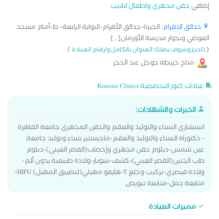
إضافي
حقن مجهري واطفال انابيب
حدائق الاهرام
: الجيزة-حدائق الأهرام-البوابة الرابعة- ط-أمام مسجد
العوضي وبجوار مدرسة الأورمان[...]
)
(
(احجز وسوف يصلك العنوان بالكامل وارقام العيادة
متاح خريطة جوجل عند الحجز
عيادات كنوز التخصصية Konouz Clinics
الخبرات والشهادات:
استشاري النساء والتوليد والعقم والحقن المجهري جامعة القاهرة
- دكتوراة النساء والتوليد والعقم-ماجيستير نساء وتوليد جامعة
عين شمس-دبلوم حقن مجهري وإخصاب(القصر العيني)-دبلوم
طب الجنين(القصر العيني)-كشف-سونار-ولادة طبيعية بدون ألم-
ولادة قيصري-تركيب وخلع T-هايفو مهبلي(لتضييق المهبل) HIFU-
متابعة حمل-متابعة تبويض
مميزات العيادة