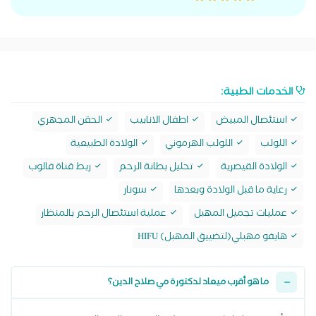
الخدمات الطبية:
استئصال المبيض
اطفال الانابيب
الحقن المجهري
اللولب
اللولب الهرموني
الولادة الطبيعية
الولادة القيصرية
تحليل بطانة الرحم
ربط قناة فالوب
رعاية ما قبل الولادة وبعدها
سونار
عمليات تجميل المهبل
عملية استئصال الرحم بالمنظار
هايفو مهبلي(لتضييق المهبل) HIFU
ما هو أقرب ميعاد لدكتورة مي صلاح الدين؟