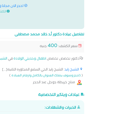
احجز الان مجانا 
الكش
تفاصيل عيادة دكتور أ,د خالد محمد مصطفى
400
سعر الكشف:
جنيه
دكتور تخصص تخصص
اطفال وحديثي الولادة
في
الشيخ
الشيخ زايد
: الشيخ زايد الحي السابع المجاوره الثانيه[...]
)
(
(احجز وسوف يصلك العنوان بالكامل وارقام العيادة
متاح خريطة جوجل عند الحجز
عيادات ويلكير التخصصية
الخبرات والشهادات: