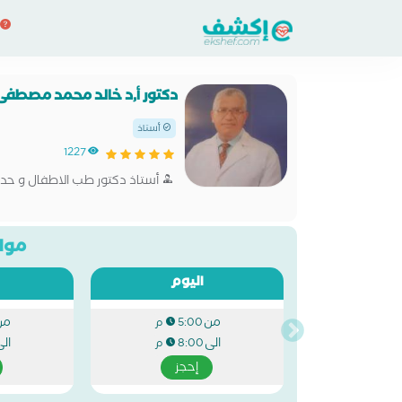
دكتور أ,د خالد محمد مصطف
أستاذ
1227
أستاذ دكتور طب الاطفال و حديث
مواع
اليوم
من
من
5:00 م
الى
ال
8:00 م
إحجز