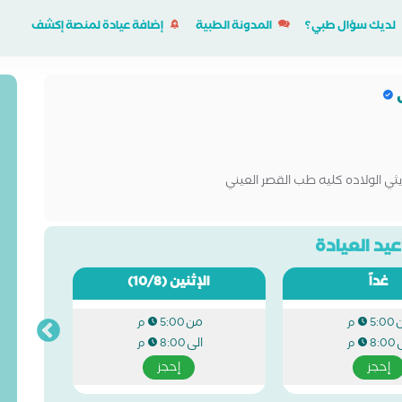
لديك سؤال طبي؟
المدونة الطبية
إضافة عيادة لمنصة إكشف
ى
ي الولاده كليه طب القصر العيني
يد العيادة
غداً
الإثنين
(10/8)
من
5:00 م
5:00 م
ى
الى
8:00 م
8:00 م
إحجز
إحجز