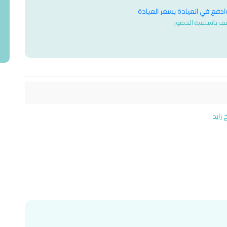
وادفع في العيادة بسعر العيادة
ف باسبقية الحضور
 زايد