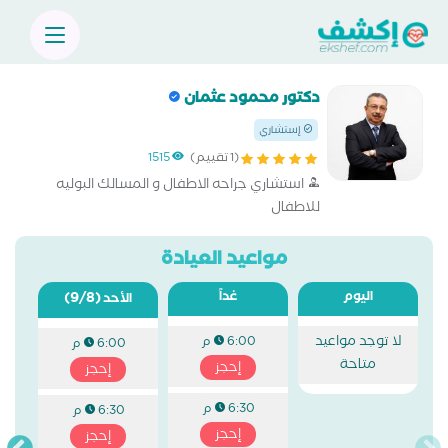
دكتور محمود عثمان
إستشاري
(1 تقييم)
1515
استشاري جراحه الاطفال و المسالك البوليه
للاطفال
مواعيد العيادة
اليوم
غداً
(9/8)
الأحد
لا توجد مواعيد
6:00 م
6:00 م
متاحة
إحجز
إحجز
6:30 م
6:30 م
إحجز
إحجز