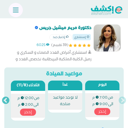
دكتورة مريم ميشيل جريس
إختيار جيد
إستشاري
(39 تقييم)
6025
استشاري أمراض الغدد الصماء و السكري و
زميل الكلية الملكية البريطانية تخصص الغدد و
السكري
مواعيد العيادة
اليوم
غداً
(11/8)
الثلاثاء
من
لا توجد مواعيد
7:00 م
من
12:00 م
الى
متاحة
9:00 م
الى
2:00 م
إحجز
إحجز