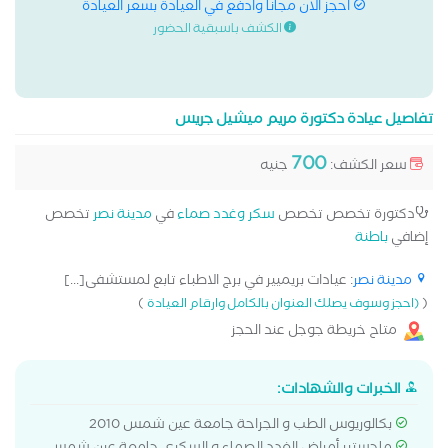
احجز الان مجانا وادفع في العيادة بسعر العيادة
الكشف باسبقية الحضور
تفاصيل عيادة دكتورة مريم ميشيل جريس
700
سعر الكشف:
جنيه
دكتورة تخصص تخصص
سكر وغدد صماء
في
مدينة نصر
تخصص
إضافي
باطنة
مدينة نصر
: عيادات بريميير في برج الاطباء تابع لمستشفى[...]
)
(
(احجز وسوف يصلك العنوان بالكامل وارقام العيادة
متاح خريطة جوجل عند الحجز
الخبرات والشهادات:
بكالوريوس الطب و الجراحة جامعة عين شمس 2010