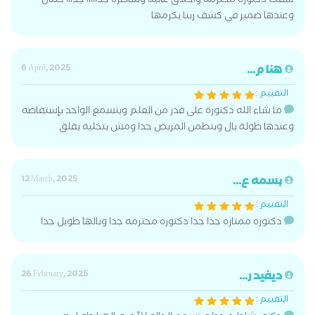
شفت دكتوره محترمه وأخلاق عاليه وشاطره جدااااا جدااا كمان
وعندها ضمير في كشف ربنا يكرمها
هنا م...
6 April, 2025
التقييم :
ما شاء الله دكتورة على قدر من العلم وبتسمع الواحد بإستفاضه
وعندها طولة بال وبتطمن المريض جدا ومش بتخليه يقلق
بسمه ع...
12 March, 2025
التقييم :
دكتوره ممتازه جدا جدا دكتوره محترمه جدا وبالها طويل جدا
ديفيد ر...
26 February, 2025
التقييم :