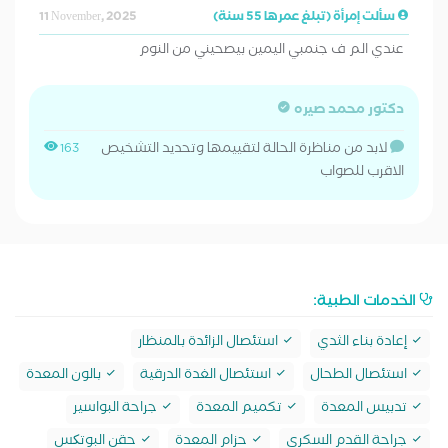
سألت إمرأة (تبلغ عمرها 55 سنة)
11 November, 2025
عندي الم ف جنمبي اليمين بيصحيني من النوم
دكتور محمد صيره
لابد من مناظرة الحالة لتقييمها وتحديد التشخيص
163
الاقرب للصواب
الخدمات الطبية:
إعادة بناء الثدي
استئصال الزائدة بالمنظار
استئصال الطحال
استئصال الغدة الدرقية
بالون المعدة
تدبيس المعدة
تكميم المعدة
جراحة البواسير
جراحة القدم السكري
حزام المعدة
حقن البوتکس