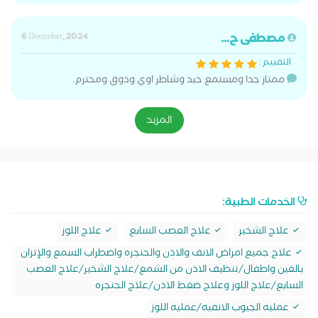
مصطفى ح...
6 December, 2024
التقييم :
ممتاز جدا ومستمع جيد وشاطر اوي وذوق ومحترم.
المزيد
الخدمات الطبية:
علاج الشخير
علاج العصب السابع
علاج اللوز
علاج جميع امراض الانف والاذن والحنجره واضطراب السمع والإتزان
بالغين واطفال/تنظيف الاذن من الشمع/علاج الشخير/علاج العصب
السابع/علاج اللوز وعلاج ضغط الاذن/علاج الحنجره
عمليه الجيوب الانفيه/عمليه اللوز