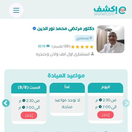
دكتور مرتضى محمد نور الدين
إستشاري
(138 تقييم)
1876
استشارى اول انف واذن وحنجره
مواعيد العيادة
اليوم
غداً
(8/8)
السبت
من
لا توجد مواعيد
2:30 م
من
2:30 م
الى
متاحة
7:00 م
الى
7:00 م
إحجز
إحجز