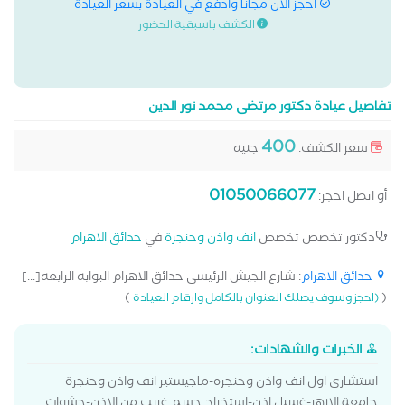
احجز الان مجانا وادفع في العيادة بسعر العيادة
الكشف باسبقية الحضور
تفاصيل عيادة دكتور مرتضى محمد نور الدين
400
سعر الكشف:
جنيه
01050066077
أو اتصل احجز:
دكتور تخصص تخصص
انف واذن وحنجرة
في
حدائق الاهرام
حدائق الاهرام
: شارع الجيش الرئيسى حدائق الاهرام البوابه الرابعه[...]
)
(
(احجز وسوف يصلك العنوان بالكامل وارقام العيادة
الخبرات والشهادات:
استشارى اول انف واذن وحنجره-ماجيستير انف واذن وحنجرة
جامعة الازهر-غسيل اذن-استخراج جسم غريب من الاذن-حشوات