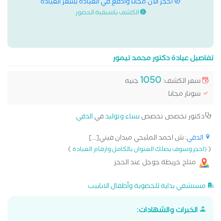
احجز الان مجانا وادفع في العيادة بسعر العيادة
الكشف باسبقية الحضور
تفاصيل عيادة دكتور محمد تيمور
1050
سعر الكشف:
جنيه
سونار مجانا
دكتور تخصص تخصص
نساء وتوليد
في
الدقي
الدقي
: ش احمد المليحي ميدان فيني[...]
)
(
(احجز وسوف يصلك العنوان بالكامل وارقام العيادة
متاح خريطة جوجل عند الحجز
مستشفي بداية للخصوبة وأطفال الانابيب
الخبرات والشهادات: