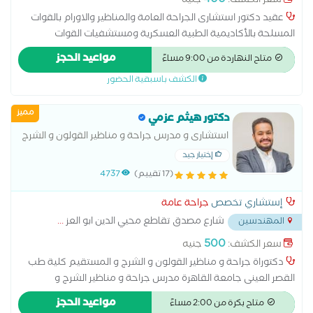
400
سعر الكشف:
جنيه
عقيد دكتور استشارى الجراحة العامة والمناظير والاورام بالقوات
المسلحة بالأكاديمية الطبية العسكرية ومستشفيات القوات
المسلحة ومستشفى النزهة الدولى والصفا بالمهندسين وحسبو
مواعيد الحجز
متاح النهاردة من 9:00 مساءً
الدولى والمروة التخصصى ،زميل كلية الجراحين الملكية بجلاسجو
الكشف باسبقية الحضور
انجلترا، عضو الأكاديمية الطبيه العسكرية عضو جمعية جراحين
المناظير المصرية عضو اللجنة الدولية للصليب الأحمر ( ICRC ) عضو
مميز
الاكاديمية الأمريكية للتعليم الطبي المستمر ( AACME ) ماجستير
دكتور هيثم عزمي
الجراحة العامة طب عين شمس د.دكتوراة الجراحة العامة طب القصر
استشارى و مدرس جراحة و مناظير القولون و الشرج
العينى دبلوما جراحات الحوادث من اللجنة الدولية للصليب الأحمر
و المستقيم و الاورام كلية طب القصر العينى
إختيار جيد
(17 تقييم)
4737
إستشاري تخصص
جراحة عامة
شارع مصدق تقاطع محيي الدين ابو العز
...
المهندسين
500
سعر الكشف:
جنيه
دكتوراة جراحة و مناظير القولون و الشرج و المستقيم كلية طب
القصر العينى جامعة القاهرة مدرس جراحة و مناظير الشرج و
المستقيم كلية طب القصر العينى كلية طب القصر العينى جامعة
مواعيد الحجز
متاح بكرة من 2:00 مساءً
القاهرة عضو الجمعية المصرية للجراحة العامة و جراحات المناظير