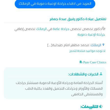
المزيد من اطباء جراحة اوعية دموية في الزمالك
تفاصيل عيادة دكتور رفيق عبدة جعفر
دكتور تخصص تخصص
جراحة عامة
في
الزمالك
تخصص إضافي
جراحة اوعية دموية
الزمالك
: محمد مظهر امام صيدلية[...]
لا توجد مواعيد متاحة للحجز
Pure Care Clinics
الخبرات والشهادات:
‎أستاذ الجراحة العامة وجراحة الأوعية الدموية مستشار جراحات
المسالك والأورام وجراحات التجميل والغدد بكلية الطب
والمستشفى الجامعى
التقييمات: