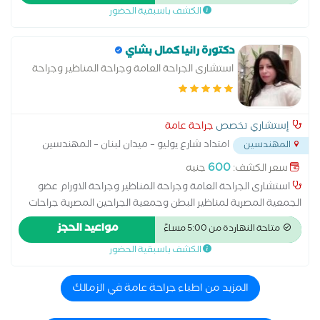
الكشف باسبقية الحضور
دكتورة رانيا كمال بشاي
استشارى الجراحة العامة وجراحة المناظير وجراحة
الاورام
إستشاري تخصص
جراحة عامة
امتداد شارع يوليو – ميدان لبنان – المهندسين
المهندسين
...
600
سعر الكشف:
جنيه
استشارى الجراحة العامة وجراحة المناظير وجراحة الاورام عضو
الجمعية المصرية لمناظير البطن وجمعية الجراحين المصرية جراحات
السمنة واورام الثدى وجراحات الشرج وعلاج القدم السكرى وجراحات
مواعيد الحجز
متاحة النهاردة من 5:00 مساءً
الغدة الدرقية والغدد اللعابية واصلاح الفتق الاربى والسرى والجراحى
الكشف باسبقية الحضور
واستئصال المرارة والزائدة الدودية بالمنظار الجراحى
المزيد من اطباء جراحة عامة في الزمالك