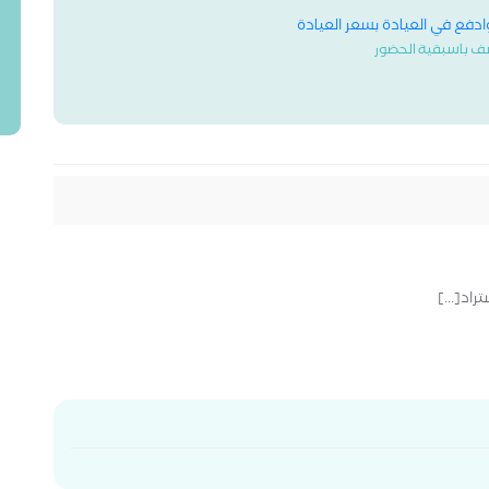
وادفع في العيادة بسعر العيادة
ف باسبقية الحضور
راد[...]