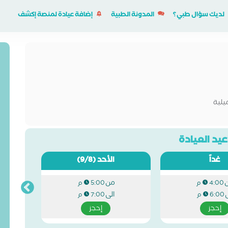
لديك سؤال طبي؟
المدونة الطبية
إضافة عيادة لمنصة إكشف
يلية
يد العيادة
غداً
الأحد
(9/8)
من
4:00 م
5:00 م
ى
الى
6:00 م
7:00 م
إحجز
إحجز