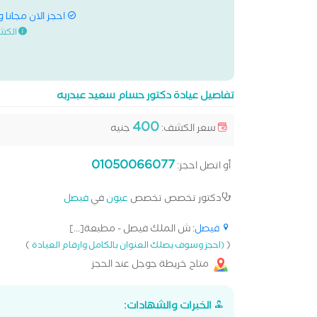
احجز الان مجانا 
الكش
تفاصيل عيادة دكتور حسام سعيد عبدربه
400
سعر الكشف:
جنيه
01050066077
أو اتصل احجز:
دكتور تخصص تخصص
عيون
في
فيصل
فيصل
: ش الملك فيصل - مطبعة[...]
)
(
(احجز وسوف يصلك العنوان بالكامل وارقام العيادة
متاح خريطة جوجل عند الحجز
الخبرات والشهادات: