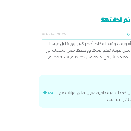
م اجابتها:
4 October, 2025
عنيها فجأه ورمت وفيها مخاط أخضر كتير اوى قافل عينها
 مش عارفه تفتح عينها ووجعاها مش متحمله انى
دا مكنش في حاجه قبل كدا دا اى سببه ودا اى
ل كمدات ميه دافية مع إزالة اى افرازات من
1241
علاج المناسب