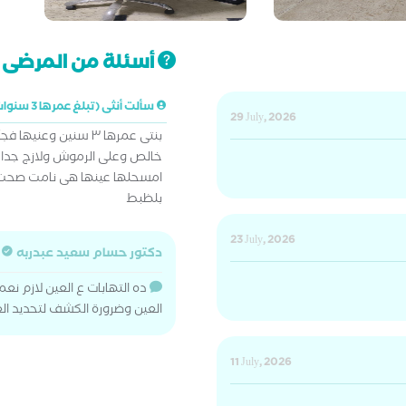
أسئلة من المرضى ت
سألت أنثى (تبلغ عمرها 3 سنوات)
29 July, 2026
بنتى عمرها ٣ سنين و
خالص وعلى الرموش ولازج جدا
امسحلها عينها هى نامت صحت ك
بلظبط
23 July, 2026
دكتور حسام سعيد عبدربه
ده التهابات ع العين لازم نعم
العين وضرورة الكشف لتحديد ال
11 July, 2026