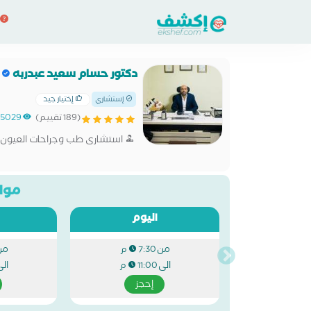
دكتور حسام سعيد عبدربه
إختيار جيد
إستشاري
(189 تقييم)
15029
استشارى طب وجراحات العيون
مواع
اليوم
من
من
7:30 م
الى
ال
11:00 م
إحجز