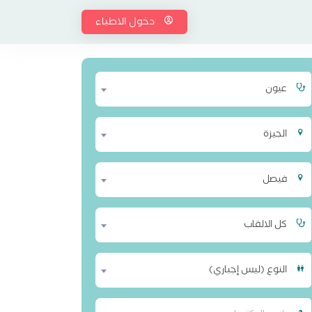
دخول الاطباء
عيون
الجيزة
فيصل
كل الالقاب
النوع (ليس إجباري)