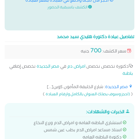
احجز الان مجانا وادفع في العيادة بسعر العيادة
الكشف باسبقية الحضور
تفاصيل عيادة دكتورة هايدي سيد محمد
700
سعر الكشف:
جنيه
دكتورة تخصص تخصص
امراض دم
في
مصر الجديدة
تخصص إضافي
باطنة
مصر الجديدة
: شارع الخليفة المأمون كوين[...]
)
(
(احجز وسوف يصلك العنوان بالكامل وارقام العيادة
الخبرات والشهادات:
استشاري الباطنه العامه و امراض الدم وزرع النخاع
استاذ مساعد امراض الدم بطب عين شمس
دكتورة الباطنه العامه