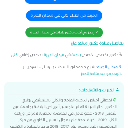
المزيد من اطباء كلى في ميدان الجيزة
إحجز مع أقرب دكتور باطنة في ميدان الجيزة
تفاصيل عيادة دكتور ميلاد عازر
دكتور تخصص تخصص
باطنة
في
ميدان الجيزة
تخصص إضافي
كلى
ميدان الجيزة
: شارع محمد انور السادات ( ترسا ) - الهرم[...]
لا توجد مواعيد متاحة للحجز
الخبرات والشهادات:
اخصائى أمراض الباطنة العامة والكلي بمستشفى بولاق
الدكتور- حاليا امبابة العام ماجستير أمىاض الباطنة بجامعة عين
شمس 2018 - عضو عامل في الجمعية المصرية لامراض وزراعة
الكلى 2019 - خبرة لمدة عام بمجال الغسيل الكلوي من مركز
البروفيسور رشاد برسوم عام 2017_2018 يوجد بالعيادة و الكشف