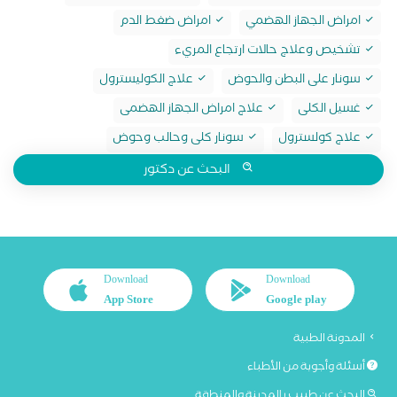
امراض الجهاز الهضمي
امراض ضغط الدم
تشخيص وعلاج حالات ارتجاع المريء
سونار على البطن والحوض
علاج الكوليسترول
غسيل الكلى
علاج امراض الجهاز الهضمى
علاج كولسترول
سونار كلى وحالب وحوض
البحث عن دكتور
Download
Download
App Store
Google play
المدونة الطبية
أسئلة وأجوبة من الأطباء
البحث عن طبيب بالمدينة والمنطقة