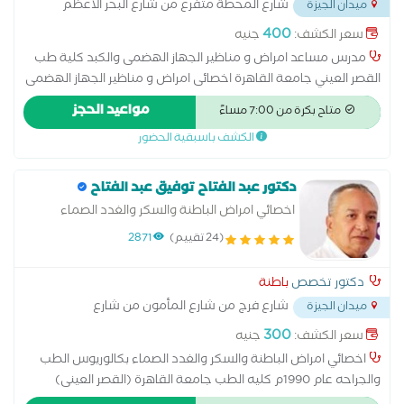
شارع المحطة متفرع من شارع البحر الاعظم
ميدان الجيزة
بالقرب من قسم الجيزة
...
400
سعر الكشف:
جنيه
مدرس مساعد امراض و مناظير الجهاز الهضمى والكبد كلية طب
القصر العيني جامعة القاهرة اخصائى امراض و مناظير الجهاز الهضمى
والكبد كلية طب القصر العيني جامعة القاهرة ماجستير امراض و
مواعيد الحجز
متاح بكرة من 7:00 مساءً
مناظير الجهاز الهضمى والكبد كلية طب القصر العينى
الكشف باسبقية الحضور
دكتور عبد الفتاح توفيق عبد الفتاح
اخصائي امراض الباطنة والسكر والغدد الصماء
(24 تقييم)
2871
دكتور تخصص
باطنة
شارع فرج من شارع المأمون من شارع
ميدان الجيزة
المحطة
...
300
سعر الكشف:
جنيه
اخصائي امراض الباطنة والسكر والغدد الصماء بكالوريوس الطب
والجراحه عام 1990م كليه الطب جامعة القاهرة (القصر العينى)
ماجستير أمراض الباطنه والسكر والغدد الصماء 1994م (كليه الطب