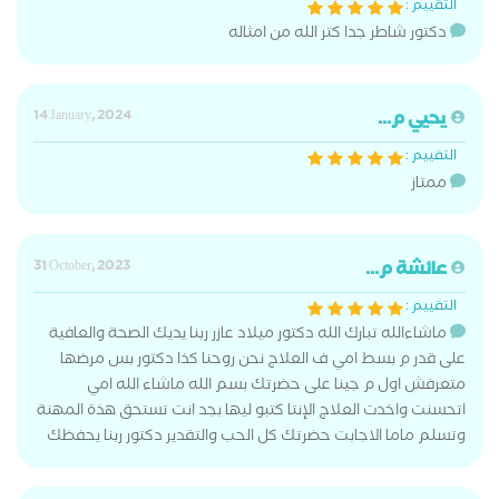
التقييم :
دكتور شاطر جدا كتر الله من امثاله
يحيي م...
14 January, 2024
التقييم :
ممتاز
عائشة م...
31 October, 2023
التقييم :
ماشاءالله تبارك الله دكتور ميلاد عازر ربنا يديك الصحة والعافية
على قدر م بسط امي ف العلاج نحن روحنا كذا دكتور بس مرضها
متعرفش اول م جينا على حضرتك بسم الله ماشاء الله امي
اتحسنت واخدت العلاج الإنتا كتبو ليها بجد انت تستحق هذة المهنة
وتسلم ماما الاجابت حضرتك كل الحب والتقدير دكتور ربنا يحفظك