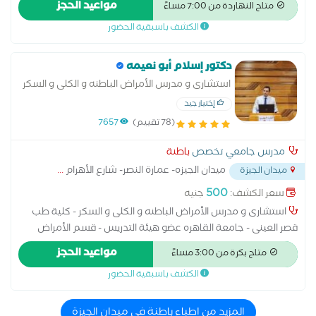
مواعيد الحجز
متاح النهاردة من 7:00 مساءً
جامعة القاهرة) ماجستير في طب الأسرة 2000م (كليه الطب
الكشف باسبقية الحضور
جامعة القاهرة الخبره 30 عاما في مجال الطب في العديد من
المستشفيات في مصر وخارج مصر
دكتور إسلام أبو نعيمه
استشارى و مدرس الأمراض الباطنه و الكلى و السكر
- كلية طب قصر العينى - جامعة القاهره. دكتوراه
إختيار جيد
الأمراض الباطنه و الكلى
(78 تقييم)
7657
مدرس جامعي تخصص
باطنة
ميدان الجيزه- عمارة النصر- شارع الأهرام
...
ميدان الجيزة
500
سعر الكشف:
جنيه
استشارى و مدرس الأمراض الباطنه و الكلى و السكر - كلية طب
قصر العينى - جامعة القاهره عضو هيئة التدريس - قسم الأمراض
الباطنه - كلية طب قصر العينى - جامعة القاهره دكتوراه الأمراض
مواعيد الحجز
متاح بكرة من 3:00 مساءً
الباطنه و الكلى عضو الجمعيه المصريه للأمراض الباطنه و السكر عضو
الكشف باسبقية الحضور
الجمعيه المصريه لأمراض و زراعة الكلى عضو الجمعيه الاوروبيه
لأمراض و زراعة الكلى استشارى بمستشفى السلام الدولى بالمعادى
المزيد من اطباء باطنة في ميدان الجيزة