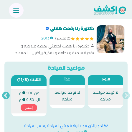
دكتورة رنا رفعت هلالي
(2 تقييم)
2013
دكتوره رنا رفعت اخصائي تغذية علاجية و
تغذية سمنة و نحافه و تغذية رياضين - المعهد
القومي للتغذية عضو الجمعية المصرية لعلاج و
محاربة السمنة ESHTEN هيئة مستشفيات
مواعيد العيادة
الشرطة ماجيستير جامعة القاهرة
اليوم
غداً
(11/8)
الثلاثاء
لا توجد مواعيد
لا توجد مواعيد
من
1:00 م
متاحة
متاحة
الى
9:30 م
إحجز
احجز الان مجانا وادفع في العيادة بسعر العيادة