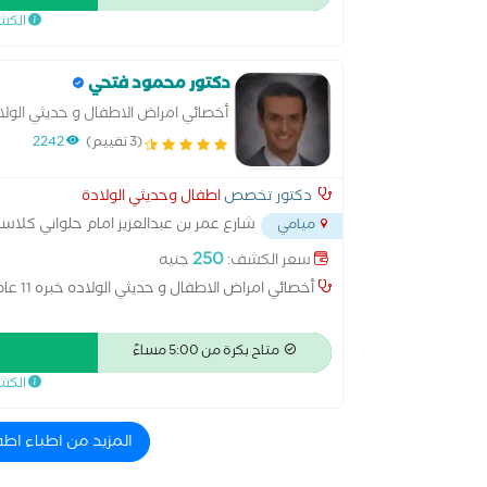
الكش
دكتور محمود فتحي
أخصائي امراض الاطفال و حديثي الولا
(3 تقييم)
2242
دكتور تخصص
اطفال وحديثي الولادة
شارع عمر بن عبدالعزيز امام حلواني كلاس
ميامي
250
سعر الكشف:
جنيه
أخصائي امراض الاطفال و حديثي الولاده خبره 11 عام
متاح بكرة من 5:00 مساءً
الكش
المزيد من اطباء اط