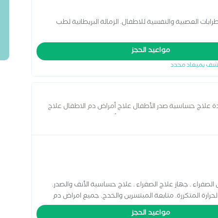
ابات العصبية والنفسية للاطفال. الزمالة البريطانية لطب
مواعيد الحجز
شف بميعاد محدد
ة علاج حساسية صدر الأطفال علاج أمراض دم الاطفال علاج
لنمو توافر التطعيمات الاساسيه والأضافية
صفراء . جهاز علاج الصفراء . علاج حساسية الأنف والصدر.
حرارة المتكررة. متابعة المبتسرين والخدج. جميع امراض دم
مواعيد الحجز