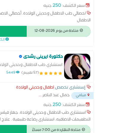
250
سعر الكشف:
جنيه
اخصائي طب الاطفال وحديثي الولادة. أخصائي الاضطر
الاطفال
متاحة من يوم 2026-08-12
الك
دكتورة ايرينى رشدى
استشاري طب الاطفال وحديثى الولاد
ومتابعة الاطفال المبتسرين وناقصى ا
(57 تقييم)
5449
إستشاري تخصص
اطفال وحديثي الولادة
جمال عبد الناصر
...
ميامي
250
سعر الكشف:
جنيه
استشاري طب الاطفال وحديثى الولادة. جهاز قياس ال
التطعيمات الاضافيه. استشاري رضاعة طبيعية . علاج ال
الاطفال
متاحة النهاردة من 7:00 مساءً