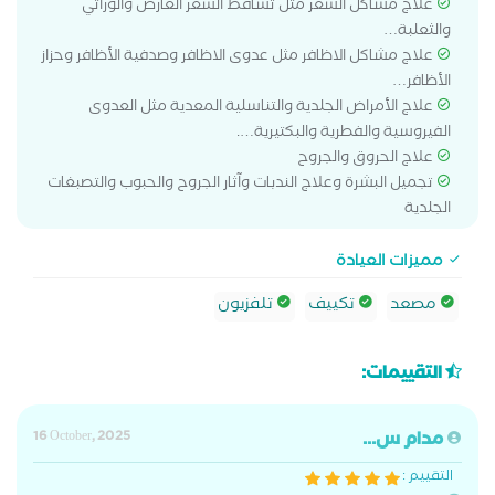
علاج مشاكل الشعر مثل تساقط الشعر العارض والوراثي
والثعلبة…
علاج مشاكل الاظافر مثل عدوى الاظافر وصدفية الأظافر وحزاز
الأظافر…
علاج الأمراض الجلدية والتناسلية المعدية مثل العدوى
الفيروسية والفطرية والبكتيرية….
علاج الحروق والجروح
تجميل البشرة وعلاج الندبات وآثار الجروح والحبوب والتصبغات
الجلدية
مميزات العيادة
مصعد
تكييف
تلفزيون
التقييمات:
مدام س...
16 October, 2025
التقييم :