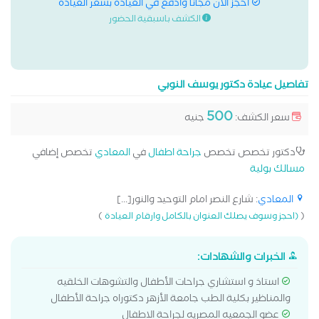
احجز الان مجانا وادفع في العيادة بسعر العيادة
الكشف باسبقية الحضور
تفاصيل عيادة دكتور يوسف النوبي
500
سعر الكشف:
جنيه
دكتور تخصص تخصص
جراحة اطفال
في
المعادي
تخصص إضافي
مسالك بولية
المعادي
: شارع النصر امام التوحيد والنور[...]
)
(
(احجز وسوف يصلك العنوان بالكامل وارقام العيادة
الخبرات والشهادات:
استاذ و استشاري جراحات الأطفال والتشوهات الخلقيه
والمناظير بكلية الطب جامعة الأزهر دكتوراه جراحة الأطفال
عضو الجمعيه المصريه لجراحة الاطفال