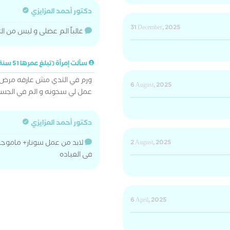
دكتور أحمد العزايزي
31 December, 2025
غالباً الم عضلى و ليس من ا
سألت إمرأة (تبلغ عمرها 51 سنة)
ورم في الثدي مش عارفه مرض 
6 August, 2025
عمل لي سخونه و الم في الجس
دكتور أحمد العزايزي
2 August, 2025
لابد من عمل سونار+ ماموجرا
فى العياده
6 April, 2025