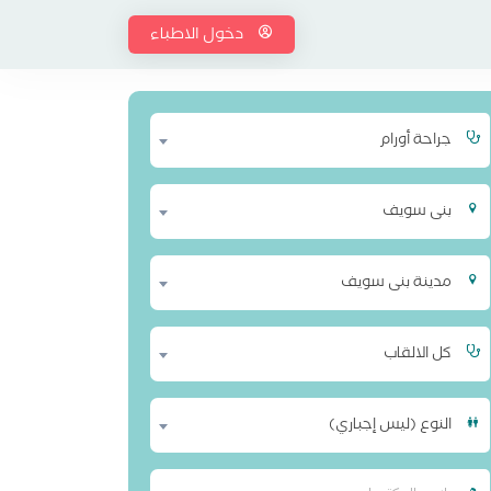
دخول الاطباء
جراحة أورام
بنى سويف
مدينة بنى سويف
كل الالقاب
النوع (ليس إجباري)