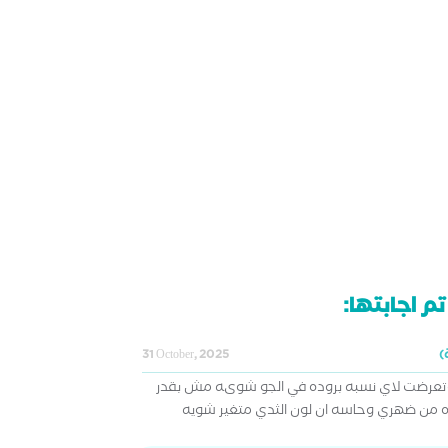
م اجابتها:
31 October, 2025
وتعرضت لاي نسبه بروده في الجو شوىه مش بقدر
 من ضهري وحاسه ان لون الثدي متغير شويه