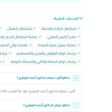
الخدمات الطبية:
استئصال الزائدة بالمنظار
استئصال الطحال
علاج الكيس الدهني
عملية استئصال الرحم بالم
عملية تحويل مسار المعدة
عملية دوالي الخصي
جراحات اورام القولون والشرج والمستقيم
جراحات
جراحات اورام المثانة والكلي والمسالك البوليه
تر
ما هو أقرب ميعاد لدكتور أحمد العزايزي؟
أقرب ميعاد لدكتور أحمد العزايزي هو غداً السبت 08 اغسطس 2026 من 5:00 مساءً وتقدر تشوف كل المواعيد المتاحة من خلال عرض المواعيد أعلاه
ما هو عنوان الدكتور أحمد العزايزي؟