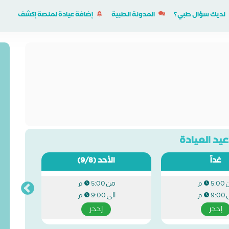
لديك سؤال طبي؟
المدونة الطبية
إضافة عيادة لمنصة إكشف
يد العيادة
غداً
الأحد
(9/8)
من
5:00 م
5:00 م
ى
الى
9:00 م
9:00 م
إحجز
إحجز