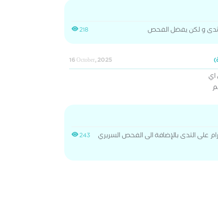
لثدى و لكن يفضل الفحص
218
16 October, 2025
اي
م
م على الثدى بالإضافة الى الفحص السريري
243