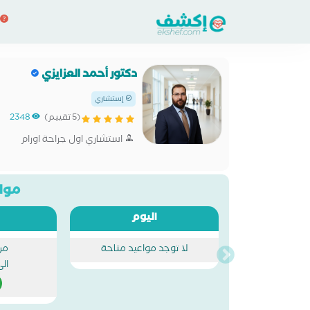
دكتور أحمد العزايزي
إستشاري
(5 تقييم)
2348
استشاري اول جراحة اورام
مواع
اليوم
لا توجد مواعيد متاحة
من
ال