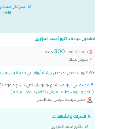
احجز الان مجانا 
الكش
تفاصيل عيادة دكتور أحمد العزايزي
300
سعر الكشف:
جنيه
سونار مجانا
دكتور تخصص تخصص
جراحة أورام
في
مدينة بنى سوي
مدينة بنى سويف
: شارع يوليو (الرياضي) _برج صفوه الأط
)
(
(احجز وسوف يصلك العنوان بالكامل وارقام العيادة
متاح خريطة جوجل عند الحجز
الخبرات والشهادات:
دكتور احمد العزايزى