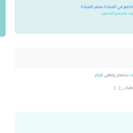
وادفع في العيادة بسعر العيادة
ف باسبقية الحضور
ف
تخصص إضافي
اورام
باء _ [...]