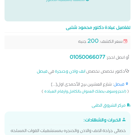
الكشف باسبقية الحضور
تفاصيل عيادة دكتور محمود شلبى
200
سعر الكشف:
جنيه
01050066077
أو اتصل احجز:
دكتور تخصص تخصص
انف واذن وحنجرة
في
فيصل
فيصل
: شارع العشرين برج الأحمدى اول[...]
)
(
(احجز وسوف يصلك العنوان بالكامل وارقام العيادة
مركز الشروق الطبى
الخبرات والشهادات:
خصائى جراحة الانف والاذن والحنجره بمستشفيات القوات المسلحه