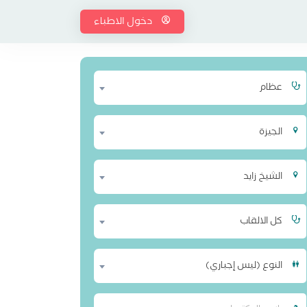
دخول الاطباء
عظام
الجيزة
الشيخ زايد
كل الالقاب
النوع (ليس إجباري)