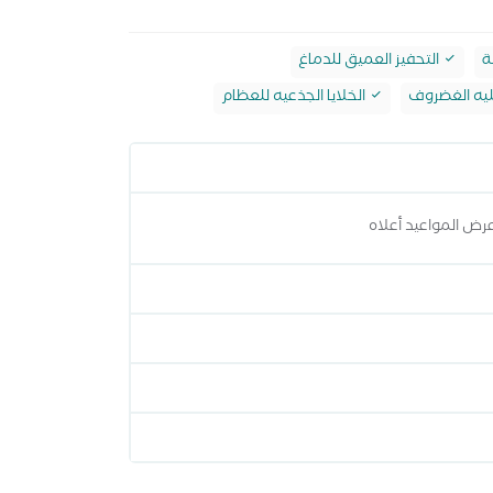
ة
التحفيز العميق للدماغ
يه الغضروف
الخلايا الجذعيه للعظام