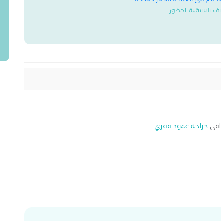
وادفع في العيادة بسعر العيادة
ف باسبقية الحضور
في
جراحة عمود فقري