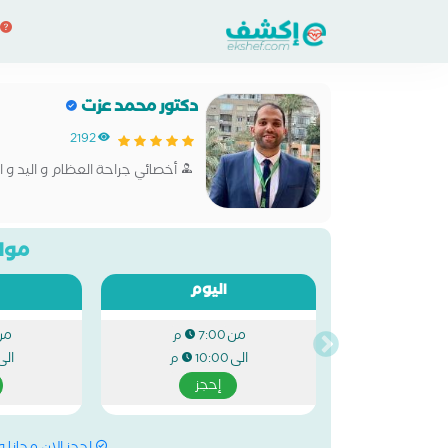
دكتور محمد عزت
2192
أخصائي جراحة العظام و اليد و 
مواع
اليوم
من
من
7:00 م
الى
الى
10:00 م
إحجز