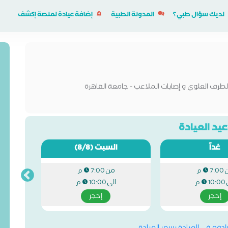
لديك سؤال طبي؟
المدونة الطبية
إضافة عيادة لمنصة إكشف
الطرف العلوي و إصابات الملاعب - جامعة القاهرة
يد العيادة
غداً
السبت
(8/8)
من
7:00 م
7:00 م
الى
10:00 م
10:00 م
إحجز
إحجز