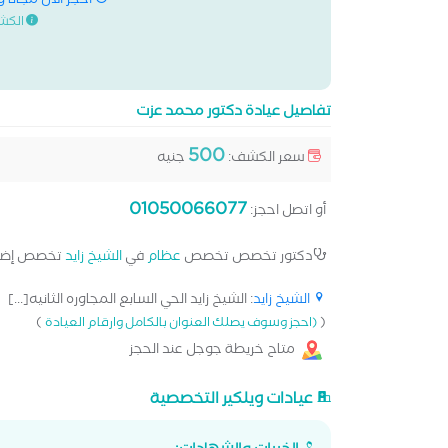
احجز الان مجانا 
الكش
تفاصيل عيادة دكتور محمد عزت
500
سعر الكشف:
جنيه
01050066077
أو اتصل احجز:
دكتور تخصص تخصص
عظام
في
الشيخ زايد
تخصص إضا
الشيخ زايد
: الشيخ زايد الحي السابع المجاوره الثانيه[...]
)
(
(احجز وسوف يصلك العنوان بالكامل وارقام العيادة
متاح خريطة جوجل عند الحجز
عيادات ويلكير التخصصية