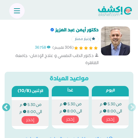
دكتور أيمن عبد العزيز
إختيار ممتاز
(306 تقييم)
36758
دكتور الطب النفسي و علاج الإدمان- جامعة
القاهرة
مواعيد العيادة
اليوم
غداً
(10/8)
الإثنين
من
من
5:30 م
5:30 م
من
5:30 م
الى
الى
8:00 م
8:00 م
الى
8:00 م
إحجز
إحجز
إحجز