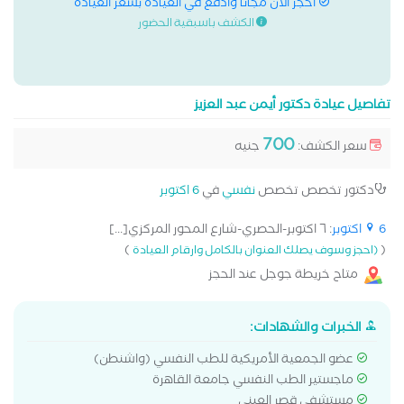
احجز الان مجانا وادفع في العيادة بسعر العيادة
الكشف باسبقية الحضور
تفاصيل عيادة دكتور أيمن عبد العزيز
700
سعر الكشف:
جنيه
دكتور تخصص تخصص
نفسي
في
6 اكتوبر
6 اكتوبر
: ٦ اكتوبر-الحصري-شارع المحور المركزي[...]
)
(
(احجز وسوف يصلك العنوان بالكامل وارقام العيادة
متاح خريطة جوجل عند الحجز
الخبرات والشهادات:
عضو الجمعية الأمريكية للطب النفسي (واشنطن)
ماجستير الطب النفسي جامعة القاهرة
مستشفى قصر العيني