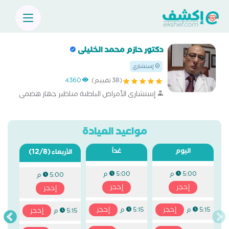
دكتور حازم محمد الخليلى
إستشاري
(38 تقييم)
4360
إستشارى الأمراض الباطنة مناظير جهاز هضمى
مواعيد العيادة
اليوم
غداً
(12/8)
الأربعاء
5:00 م
5:00 م
5:00 م
إحجز
إحجز
إحجز
إحجز
إحجز
5:15 م
5:15 م
إحجز
5:15 م