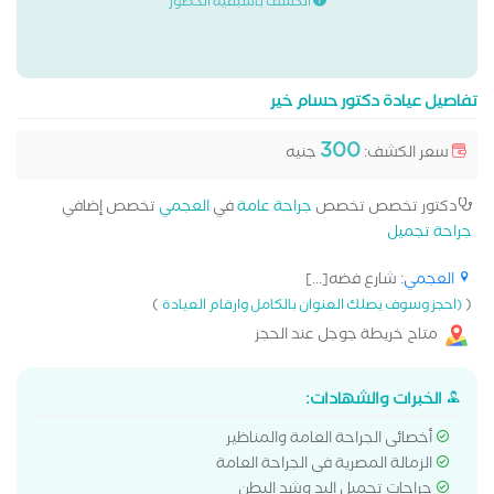
الكشف باسبقية الحضور
تفاصيل عيادة دكتور حسام خير
300
سعر الكشف:
جنيه
دكتور تخصص تخصص
جراحة عامة
في
العجمي
تخصص إضافي
جراحة تجميل
العجمي
: شارع فضه[...]
)
(
(احجز وسوف يصلك العنوان بالكامل وارقام العيادة
متاح خريطة جوجل عند الحجز
الخبرات والشهادات:
أخصائى الجراحة العامة والمناظير
الزمالة المصرية فى الجراحة العامة
جراحات تجميل اليد وشد البطن