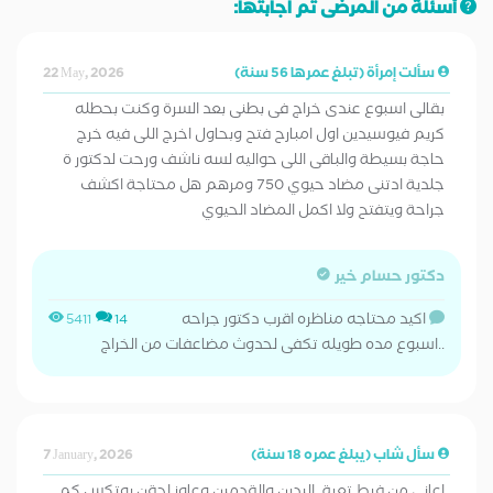
أسئلة من المرضى تم اجابتها:
سألت إمرأة (تبلغ عمرها 56 سنة)
22 May, 2026
بقالى اسبوع عندى خراج فى بطنى بعد السرة وكنت بحطله
كريم فيوسيدين اول امبارح فتح وبحاول اخرج اللى فيه خرج
حاجة بسيطة والباقى اللى حواليه لسه ناشف ورحت لدكتور ة
جلدية ادتنى مضاد حيوي 750 ومرهم هل محتاجة اكشف
جراحة ويتفتح ولا اكمل المضاد الحيوي
دكتور حسام خير
اكيد محتاجه مناظره اقرب دكتور جراحه
5411
14
..اسبوع مده طويله تكفى لحدوث مضاعفات من الخراج
سأل شاب (يبلغ عمره 18 سنة)
7 January, 2026