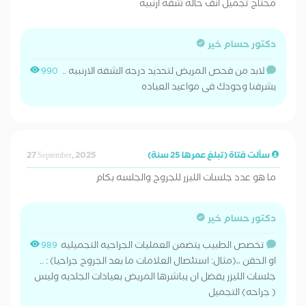
محتاج تجميل أنف حاله شفه ارنبيه
دكتور حسام خير
لابد من فحص المريض لتحديد درجه الشفه الارنبيه ..
990
يشرفنا وجودك فى مواعيد العياده
سألت فتاة (تبلغ عمرها 25 سنة)
27 September, 2025
ما هو عدد جلسات الليزر للجروح والجلسه بكام
دكتور حسام خير
تخصص الطبيب يتضمن العمليات الجراحيه التجميليه
989
او الحقن ،،(مثال: استئصال العلامات ما بعد الجروح جراحيا) : ..
جلسات الليزر يفضل ان يباشرها المريض بعيادات الجلديه وليس
( جراحه) التجميل