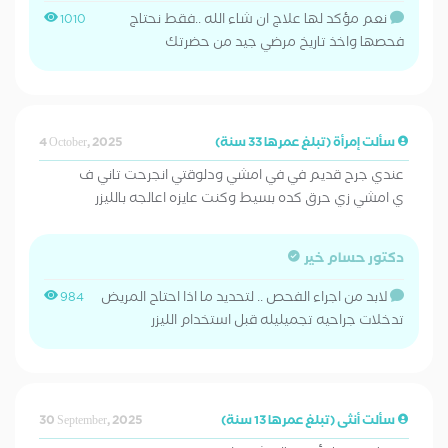
نعم مؤكد لها علاج ان شاء الله ..فقط نحتاج
1010
فحصها واخذ تاريخ مرضي جيد من حضرتك
سألت إمرأة (تبلغ عمرها 33 سنة)
4 October, 2025
عندي جرح قديم في في امشي ودلوقتي انجرحت تاني ف
ي امشي زي حرق كده بسيط وكنت عايزه اعالجه بالليزر
دكتور حسام خير
لابد من اجراء الفحص .. لتحديد ما اذا احتاح المريض
984
تدخلات جراحيه تجميليله قبل استخدام الليزر
سألت أنثى (تبلغ عمرها 13 سنة)
30 September, 2025