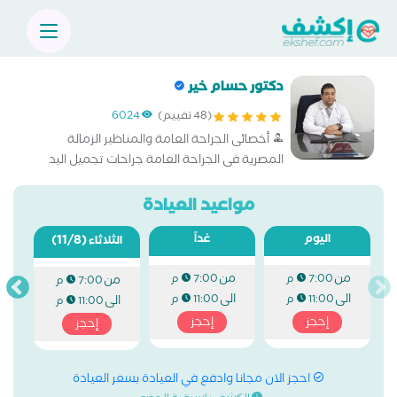
دكتور حسام خير
(48 تقييم)
6024
أخصائى الجراحة العامة والمناظير الزمالة
المصرية فى الجراحة العامة جراحات تجميل اليد
وشد البطن جراحات الغدد وأورام الثدى جراحات
الأطفال المتقدمة
مواعيد العيادة
اليوم
غداً
(11/8)
الثلاثاء
من
من
7:00 م
7:00 م
من
7:00 م
الى
الى
11:00 م
11:00 م
الى
11:00 م
إحجز
إحجز
إحجز
احجز الان مجانا وادفع في العيادة بسعر العيادة