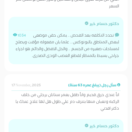
اعاني من فرط تعرق اليدين والقدمين وعاوز احقن بوتكس كم
السعر
دكتور حسام خير
تحدد التكلفه بعد الفحص .. يمكن حقن موضعى
1034
لبعض المناطق بالبوتوكس .. علما بان مفعوله مؤقت ويصلح
لمساحات صغيره من الجسم .. والحل الافضل والدائم هو اجراء
جراحى بسيط بالمنظار لقطع العصب الودى الصدرى.
سأل رجل (يبلغ عمره 63 سنة)
17 November, 2025
انأ عندي حرق قديم وانأ طفل بعمر سناتان برجلي من خلف
الركبه وتعبان منها بتنزف دم علي طول هل لها علاج عندك يا
دكتر افدني
دكتور حسام خير