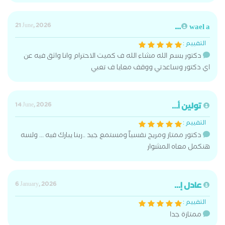
21 June, 2026
wael a...
التقييم :
دكتور بسم الله مشاء الله ف كميت الاحترام وانا واثق فيه عن
اي دكتور وساعدتي ووقف معايا ف تعبي
تولين أ...
14 June, 2026
التقييم :
دكتور ممتاز ومريح نفسياً ومستمع جيد ..ربنا يبارك فيه ... ولسه
هنكمل معاه المشوار
عادل إ...
6 January, 2026
التقييم :
ممتازة جدا