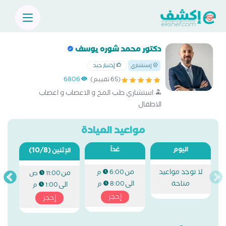
دكتور محمد شوره يوسف
إختيار جيد
إستشاري
(65 تقييم)
6806
استشاري طب المخ و الاعصاب و اعصاب
الاطفال
مواعيد العيادة
اليوم
غداً
(10/8)
الإثنين
لا توجد مواعيد
من
6:00 م
من
11:00 ص
متاحة
الى
8:00 م
الى
1:00 م
إحجز
إحجز