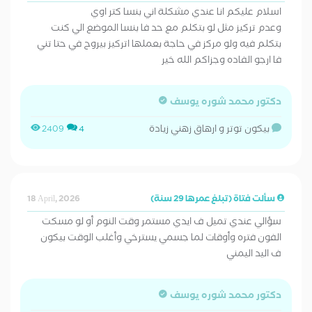
اسلام عليكم انا عندي مشكلة اني بنسا كتر اوي
وعدم تركيز مثل لو بتكلم مع حد فا بنسا الموضع الي كنت
بتكلم فيه ولو مركز في حاجة بعملها اتركيز بيروح في حتا تني
فا ارجو الفاده وجزاكم الله خير
دكتور محمد شوره يوسف
بيكون توتر و ارهاق زهني زيادة
2409
4
سألت فتاة (تبلغ عمرها 29 سنة)
18 April, 2026
سؤالي عندي تميل ف ايدي مستمر وقت النوم أو لو مسكت
الفون فتره وأوقات لما جسمي يسترخي وأغلب الوقت بيكون
ف اليد اليمني
دكتور محمد شوره يوسف