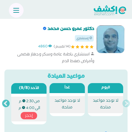
دكتور عمرو حسن محمد
إستشاري
(14 تقييم)
4860
استشاري باطنة عامة وسكر وجهاز هضمى
وأمراض ضغط الدم
مواعيد العيادة
اليوم
غداً
(9/8)
الأحد
لا توجد مواعيد
لا توجد مواعيد
من
2:30 م
متاحة
متاحة
الى
4:00 م
إحجز