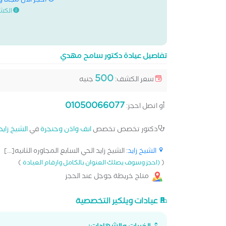
احجز الان مجانا 
الكش
تفاصيل عيادة دكتور سامح مهدي
500
سعر الكشف:
جنيه
01050066077
أو اتصل احجز:
دكتور تخصص تخصص
انف واذن وحنجرة
في
الشيخ زايد
الشيخ زايد
: الشيخ زايد الحي السابع المجاوره الثانيه[...]
)
(
(احجز وسوف يصلك العنوان بالكامل وارقام العيادة
متاح خريطة جوجل عند الحجز
عيادات ويلكير التخصصية