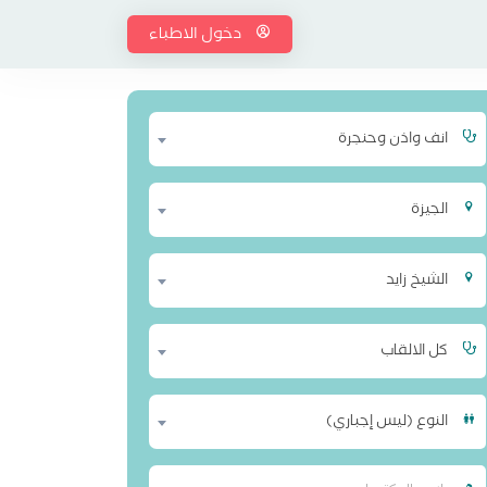
دخول الاطباء
انف واذن وحنجرة
الجيزة
الشيخ زايد
كل الالقاب
النوع (ليس إجباري)