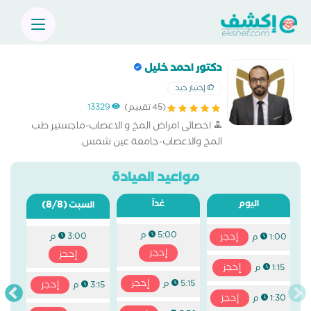
دكتور احمد خليل
إختيار جيد
(45 تقييم)
13329
اخصائى امراض المخ و الاعصاب-ماجستير طب
المخ والاعصاب-جامعة عين شمس.
مواعيد العيادة
اليوم
غداً
(8/8)
السبت
5:00 م
إحجز
3:00 م
1:00 م
إحجز
إحجز
إحجز
1:15 م
إحجز
5:15 م
إحجز
3:15 م
إحجز
1:30 م