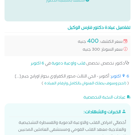
الكشف باسبقية الحضور
تفاصيل عيادة دكتور فارس الوكيل
400
سعر الكشف:
جنيه
سعر السونار: 300 جنيه
دكتور تخصص تخصص
قلب واوعية دموية
في
6 اكتوبر
6 اكتوبر
: أكتوبر - الحي الثالث محور الكفراوي بجوار اورانج جيم[...]
)
(
(احجز وسوف يصلك العنوان بالكامل وارقام العيادة
عيادات النخبة التخصصية
الخبرات والشهادات:
أخصائي امراض القلب والاوعية الدموية والقسطرة التشخيصية
والعلاجية معهد القلب القومي ومستشفى العاملين المدنيين