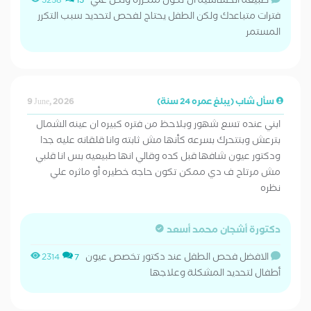
طبيعة الحساسية ان تكون متكررة ولكن علي
3258
13
فترات متباعدك ولكن الطفل يحتاج لفحص لتحديد سبب التكرر
المستمر
سأل شاب (يبلغ عمره 24 سنة)
9 June, 2026
ابني عنده تسع شهور وبلاحظ من فتره كبيره ان عينه الشمال
بترعش وبتتحرك بسرعه كأنها مش ثابته وانا قلقانه عليه جدا
ودكتور عيون شافها قبل كده وقالي انها طبيعيه بس انا قلبي
مش مرتاح ف دي ممكن تكون حاجه خطيره أو ماثره علي
نظره
دكتورة أشجان محمد أسعد
الافضل فحص الطفل عند دكتور تخصص عيون
2314
7
أطفال لتحديد المشكلة وعلاجها