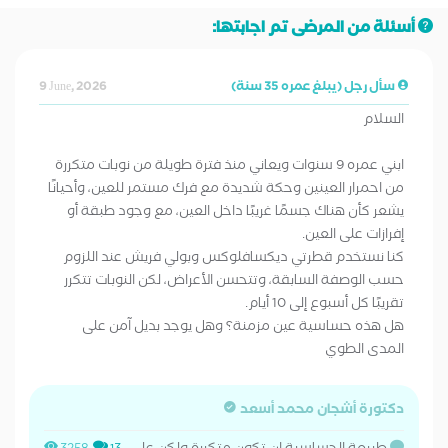
أسئلة من المرضى تم اجابتها:
سأل رجل (يبلغ عمره 35 سنة)
9 June, 2026
السلام
ابني عمره 9 سنوات ويعاني منذ فترة طويلة من نوبات متكررة
من احمرار العينين وحكة شديدة مع فرك مستمر للعين، وأحيانًا
يشعر كأن هناك جسمًا غريبًا داخل العين، مع وجود طبقة أو
إفرازات على العين.
كنا نستخدم قطرتي ديكسافلوكس وبولي فريش عند اللزوم
حسب الوصفة السابقة، وتتحسن الأعراض، لكن النوبات تتكرر
تقريبًا كل أسبوع إلى 10 أيام.
هل هذه حساسية عين مزمنة؟ وهل يوجد بديل آمن على
المدى الطوي
دكتورة أشجان محمد أسعد