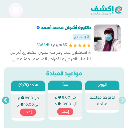
دكتورة أشجان محمد أسعد
إستشاري
(65 تقييم)
5065
استشارى طب وجراحة العيون استشارى أمراض
الالتهاب القزحى و الأمراض المناعية المؤثرة على
العين
مواعيد العيادة
اليوم
غداً
(9/8)
الأحد
لا توجد مواعيد
من
8:00 م
من
8:00 م
متاحة
الى
10:00 م
الى
10:00 م
إحجز
إحجز