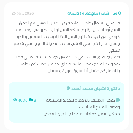
سأل شاب (يبلغ عمره 23 سنة)
25 May, 2026
ف عيني الشمال ظهرت علامة زي الكيس الدهني مع احمرار
العين أوقات هل تؤثر ع شبكة العين او ليها ضرر مع الوقت مع
خروجي من البيت ف لازم البس النظارة بسبب الشمس و الجو
ومش بقدر افتح عيني الاتنين بسبب سخونة الجو و عيني بتدمع
تلقائي
اعمل اي و اي السبب في كل ده هل دي حساسية تضرني فما
بعد وليها علاج يقضي عليها ولا اي حد من حضراتكم يطمني
بالله عليكم عشان أنا بسوق عربية و شغال
دكتورة أشجان محمد أسعد
يفضل الكشف بالاجهزة لتحديد المشكلة
4606
8
ووصف العلاج المناسب
ممكن تعمل كمادات ماء دافي لحين الفحص