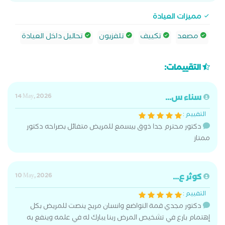
مميزات العيادة
مصعد
تكييف
تلفزيون
تحاليل داخل العيادة
التقييمات:
سناء س...
14 May, 2026
التقييم :
دكتور محترم جدا ذوق بيسمع للمريض متفائل بصراحه دكتور
ممتاز
كوثر ع...
10 May, 2026
التقييم :
دكتور مجدي قمة التواضع وانسان مريح ينصت للمريض بكل
إهتمام بارع في تشخيص المرض ربنا يبارك له في علمه وينفع به