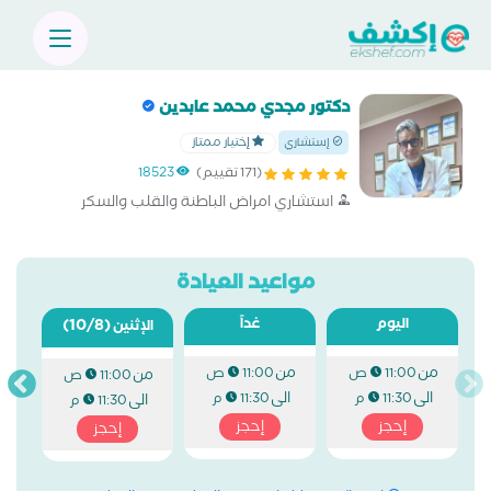
دكتور مجدي محمد عابدين
إختيار ممتاز
إستشاري
(171 تقييم)
18523
استشاري امراض الباطنة والقلب والسكر
مواعيد العيادة
اليوم
غداً
(10/8)
الإثنين
من
من
11:00 ص
11:00 ص
من
11:00 ص
الى
الى
11:30 م
11:30 م
الى
11:30 م
إحجز
إحجز
إحجز