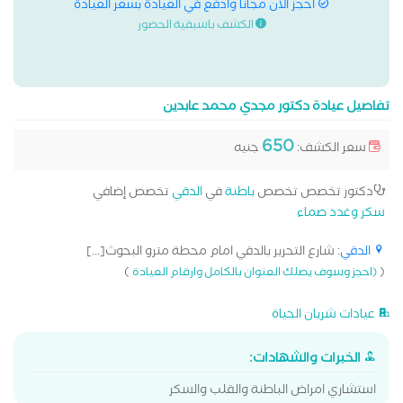
احجز الان مجانا وادفع في العيادة بسعر العيادة
الكشف باسبقية الحضور
تفاصيل عيادة دكتور مجدي محمد عابدين
650
سعر الكشف:
جنيه
دكتور تخصص تخصص
باطنة
في
الدقي
تخصص إضافي
سكر وغدد صماء
الدقي
: شارع التحرير بالدقي امام محطة مترو البحوث[...]
)
(
(احجز وسوف يصلك العنوان بالكامل وارقام العيادة
عيادات شريان الحياة
الخبرات والشهادات:
استشاري امراض الباطنة والقلب والسكر