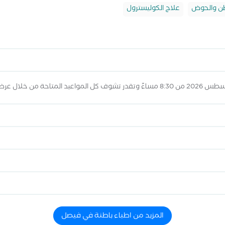
طن والحوض
علاج الكوليسترول
المزيد من اطباء باطنة في فيصل