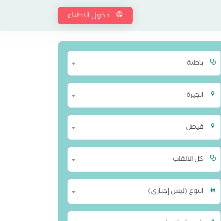
دخول الاطباء
باطنة
الجيزة
فيصل
كل الالقاب
النوع (ليس إجباري)