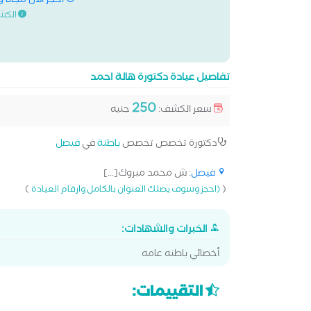
احجز الان مجانا 
الكش
تفاصيل عيادة دكتورة هالة احمد
250
سعر الكشف:
جنيه
دكتورة تخصص تخصص
باطنة
في
فيصل
فيصل
: ش محمد مبروك[...]
)
(
(احجز وسوف يصلك العنوان بالكامل وارقام العيادة
الخبرات والشهادات:
أخصائي باطنه عامه
التقييمات: