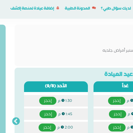
لديك سؤال طبي؟
المدونة الطبية
إضافة عيادة لمنصة إكشف
ستير أمراض جلديه
يد العيادة
غداً
الأحد
(9/8)
إحجز
إحجز
1:30 م
إحجز
إحجز
1:45 م
إحجز
إحجز
2:00 م