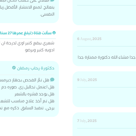
العلاج على حسب مكان البها
يتعالج. لمنع الانتشار. الأفضل 
النفسى.
سألت فتاة (تبلغ عمرها 27 سنة)
6 August, 2025
شعري بيقع كتير اوي لدرجة ا
ادويه كتير وبرضو
دا مشاء الله دكتورة ممتازة جدا
دكتورة رحاب رمضان
9 July, 2025
هل تمً الفحص بجهاز ديرم
هل اعتمل تحاليل زى. صوره دم 
هل يوجد قشره بالشعر
هل تم أخذ علاج مناسب للشعر والا
يرجى. تنفيذ السابق. ذكره مع تظ
7 July, 2025