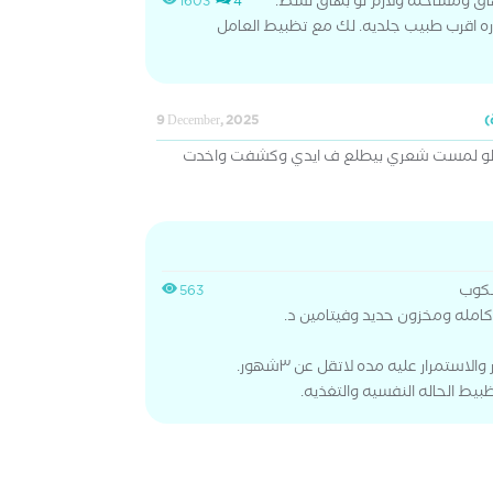
ق ومساحته ولازم لو بهاق نشط.
1603
4
زياره اقرب طبيب جلديه. لك مع تظبيط العامل
9 December, 2025
ن لو لمست شعري بيطلع ف ايدي وكشفت واخدت
سكوب
563
كامله ومخزون حديد وفيتامين د.
ستمرار عليه مده لاتقل عن ٣شهور.
بيط الحاله النفسيه والتغذيه.