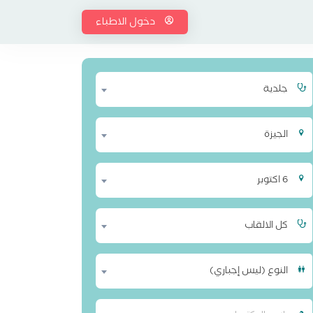
دخول الاطباء
جلدية
الجيزة
6 اكتوبر
كل الالقاب
النوع (ليس إجباري)