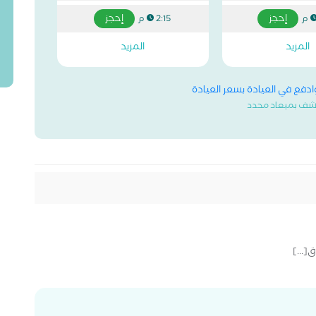
إحجز
إحجز
2:15 م
المزيد
المزيد
وادفع في العيادة بسعر العيادة
شف بميعاد محدد
[...]