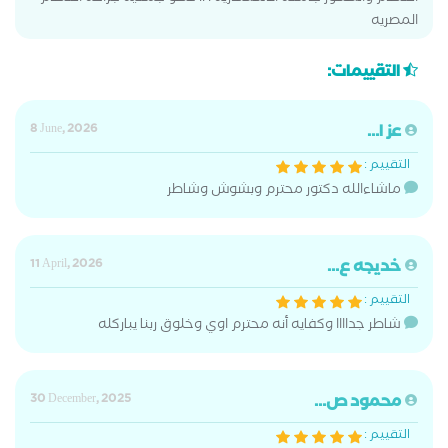
المصريه
التقييمات:
عز ا...
8 June, 2026
التقييم :
ماشاءالله دكتور محترم وبشوش وشاطر
خديجه ع...
11 April, 2026
التقييم :
شاطر جداااا وكفايه أنه محترم اوي وخلوق ربنا يباركله
محمود ص...
30 December, 2025
التقييم :