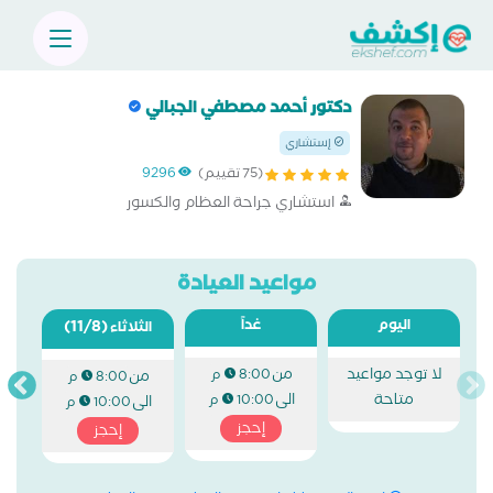
دكتور أحمد مصطفي الجبالي
إستشاري
(75 تقييم)
9296
استشاري جراحة العظام والكسور
مواعيد العيادة
اليوم
غداً
(11/8)
الثلاثاء
لا توجد مواعيد
من
8:00 م
من
8:00 م
متاحة
الى
10:00 م
الى
10:00 م
إحجز
إحجز