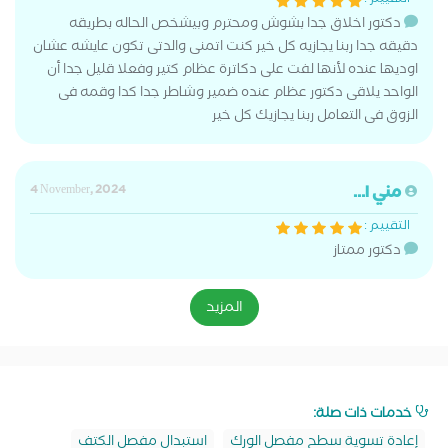
التقييم :
دكتور اخلاق جدا بشوش ومحترم وبيشخص الحاله بطريقه
دقيقه جدا ربنا يجازيه كل خير كنت اتمنى والدتى تكون عايشه عشان
اوديها عنده لأنها لفت على دكاترة عظام كتير وفعلا قليل جدا أن
الواحد يلاقى دكتور عظام عنده ضمير وشاطر جدا كدا وقمه فى
الزوق فى التعامل ربنا يجازيك كل خير
مني ا...
4 November, 2024
التقييم :
دكتور ممتاز
المزيد
خدمات ذات صلة:
إعادة تسوية سطح مفصل الورك
استبدال مفصل الكتف