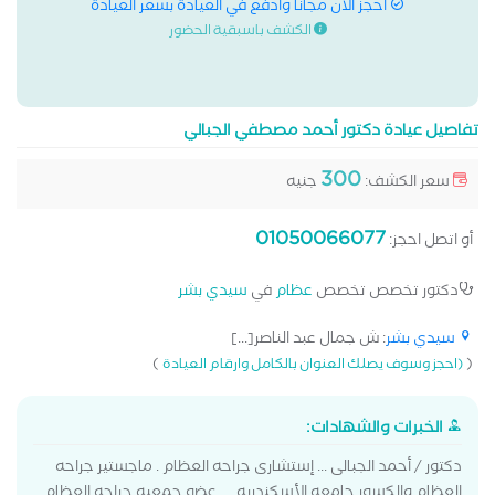
احجز الان مجانا وادفع في العيادة بسعر العيادة
الكشف باسبقية الحضور
تفاصيل عيادة دكتور أحمد مصطفي الجبالي
300
سعر الكشف:
جنيه
01050066077
أو اتصل احجز:
دكتور تخصص تخصص
عظام
في
سيدي بشر
سيدي بشر
: ش جمال عبد الناصر[...]
)
(
(احجز وسوف يصلك العنوان بالكامل وارقام العيادة
الخبرات والشهادات:
دكتور / أحمد الجبالى ... إستشارى جراحه العظام . ماجستير جراحه
العظام والكسور جامعه الأسكندريه . .. عضو جمعيه جراحه العظام