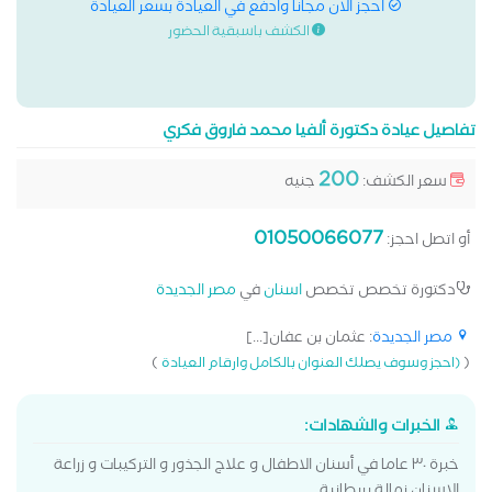
احجز الان مجانا وادفع في العيادة بسعر العيادة
الكشف باسبقية الحضور
تفاصيل عيادة دكتورة ألفيا محمد فاروق فكري
200
سعر الكشف:
جنيه
01050066077
أو اتصل احجز:
دكتورة تخصص تخصص
اسنان
في
مصر الجديدة
مصر الجديدة
: عثمان بن عفان[...]
)
(
(احجز وسوف يصلك العنوان بالكامل وارقام العيادة
الخبرات والشهادات:
خبرة ٣٠ عاما في أسنان الاطفال و علاج الجذور و التركيبات و زراعة