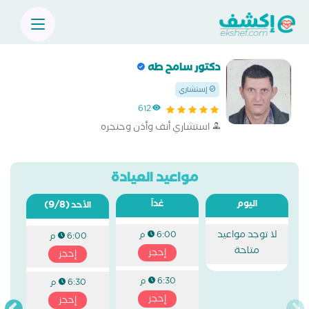
دكتور سامح طه
إستشاري
612
استشاري أنف وأذن وحنجره
مواعيد العيادة
اليوم
غداً
(9/8)
الأحد
لا توجد مواعيد
6:00 م
6:00 م
متاحة
إحجز
إحجز
6:30 م
6:30 م
إحجز
إحجز