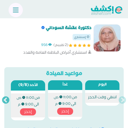
دكتورة عائشة السوداني
إستشاري
(2 تقييم)
956
استشاري أمراض الباطنه العامة والغدد
مواعيد العيادة
اليوم
غداً
(9/8)
الأحد
انتهي وقت الحجز
من
11:00 ص
من
11:00 ص
الى
9:00 م
الى
9:00 م
إحجز
إحجز