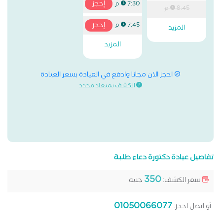
إحجز
7:30 م
8:45 م
إحجز
7:45 م
المزيد
المزيد
احجز الان مجانا وادفع في العيادة بسعر العيادة
الكشف بميعاد محدد
تفاصيل عيادة دكتورة دعاء طلبة
350
سعر الكشف:
جنيه
01050066077
أو اتصل احجز: