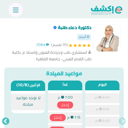
دكتورة دعاء طلبة
أستاذ
(70 تقييم)
7084
استشاري طب وجراحة العيون واستاذ م بكلية
طب القصر العينى- جامعة القاهرة
مواعيد العيادة
اليوم
غداً
(10/8)
الإثنين
8:00 م
7:00 م
لا توجد مواعيد
متاحة
إحجز
8:15 م
إحجز
7:15 م
8:30 م