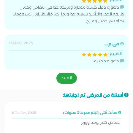
التقييم :
دكتورة دعاء طبيبة ممتازة ومربحة جدا فى التعامل وكمان
طريقة الحجز والتأكيد سهلة جدا ولما رحنا ماانتظرناش كتير ففعلا
نظامهم جميل ومريح
مى م...
13 March, 2025
التقييم :
دكتوره ممتازه
المزيد
أسئلة من المرضى تم اجابتها:
سألت أنثى (تبلغ عمرها 3 سنوات)
6 October, 2025
عماص كثير يوميا وورم