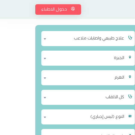
دخول الاطباء
علاج طبيعي واصابات ملاعب
الجيزة
الهرم
كل الالقاب
النوع (ليس إجباري)