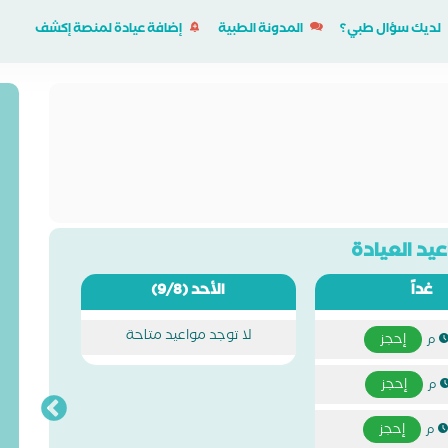
لديك سؤال طبي؟
المدونة الطبية
إضافة عيادة لمنصة إكشف
يد العيادة
غداً
الأحد
(9/8)
لا توجد مواعيد متاحة
إحجز
إحجز
إحجز