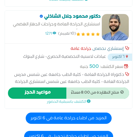
الكشف بميعاد محدد
دكتور محمود جلال الشاذلي
استشاري الجراحة العامة وجراحات الجهاز الهضمي
والمناظير والأورام
(10 تقييم)
1271
إستشاري تخصص
جراحة عامة
عيادات لاستيه التخصصية الحصري- شارع البنوك
٦ اكتوبر
خلف مسجد
...
500
سعر الكشف:
جنيه
دكتوراة الجراحة العامة - كلية الطب جامعة عين شمس مدرس
الجراحة العامة - كلية الطب جامعة عين شمس استشاري الجراحة
العامة وجراحات الجهاز الهضمي والمناظير والأورام وجراحات القولون
مواعيد الحجز
متاح النهاردة من 8:00 مساءً
والشرج زميل الكلية الملكية للجراحين - ايرلندا
الكشف باسبقية الحضور
المزيد من اطباء جراحة عامة في 6 اكتوبر