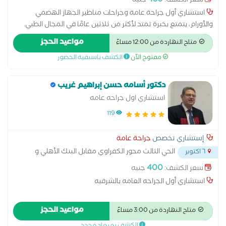
450
سعر الكشف:
جنيه
استشاري أول جراحة عامة وجراحات مناظير الجهاز الهضمي
والأورام، يتمتع بخبرة تمتد لأكثر من ثلاثين عامًا في المجال الطبي.
حاصل على العديد من الدراسات التخصصية والشهادات المعتمدة في
مواعيد الحجز
متاح النهاردة من 12:00 مساءً
الجراحة العامة وجراحات المناظير، مع سجل مهني حافل في تشخيص
مفتوح الآن
الكشف باسبقية الحضور
وعلاج الحالات الجراحية المعقدة. عمل في عدد من المستشفيات
والمراكز الطبية المرموقة، وشارك في برامج تدريبية ومؤتمرات علمية
متخصصة، بما يضمن تقديم خدمة طبية دقيقة وفق أحدث الأساليب
دكتور أسامه حسن إبراهيم غريب
العلاجية.
استشاري اول جراحه عامه
119
إستشاري تخصص
جراحة عامة
الحي الثالث محور الكفراوي مقابل البنك الأهلي و
٦ اكتوبر
بالقرب من مسجد عماد راغب
...
400
سعر الكشف:
جنيه
استشاري أول الجراحه العامه بالشرقيه
مواعيد الحجز
متاح النهاردة من 3:00 مساءً