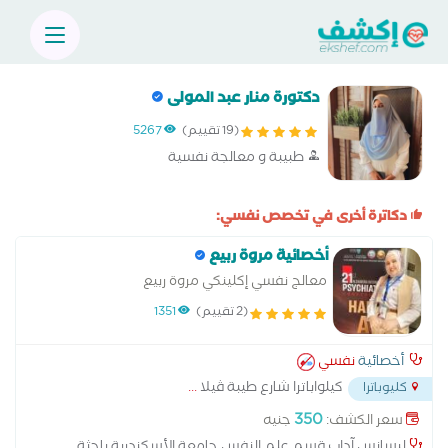
دكتورة منار عبد المولى
(19 تقييم)
5267
طبيبة و معالجة نفسية
دكاترة أخرى في تخصص نفسي:
أخصائية مروة ربيع
معالج نفسي إكلينكي مروة ربيع
(2 تقييم)
1351
أخصائية
نفسي
كيلواباترا شارع طيبة ڤيلا
...
كليوباترا
350
سعر الكشف:
جنيه