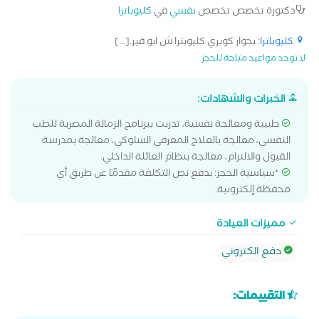
دكتورة تخصص تخصص
نفسي
في
كليوباترا
كليوباترا
: بجوار كوبري كليوبترا ش ابو قير.[...]
لا توجد مواعيد متاحة للحجز
الخبرات والشهادات:
طبيبة ومعالجة نفسية، تدربت ببرنامج الزمالة المصرية للطب
النفسي، معالجة بالعلاج المعرفي السلوكي، معالجة بمدرسة
القبول والالتزام، معالجة بنظام العائلة الداخلي.
*سياسية الحجز: بدفع نص التكلفة مقدمًا عن طريق أي
محفظة إلكترونية.
مميزات العيادة
دفع الكتروني
التقييمات: