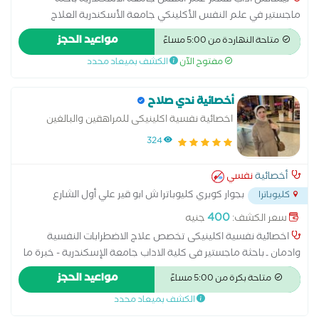
ليسانس آداب قسم علم النفس جامعة الأسكندرية باحثة
ماجستير في علم النفس الأكلينكي جامعة الأسكندرية العلاج
المعرفي السلوكي العلاج الجدلي السلوكي العلاج بالتحليل النفسي
مواعيد الحجز
متاحة النهاردة من 5:00 مساءً
العلاج بالقبول والالتزام العلاج بالفن العلاج المعرفي السلوكي
مفتوح الآن
الكشف بميعاد محدد
لاضطراب القلق والرهاب الاجتماعي. العلاج المعرفي السلوكي
لاضطراب الوسواس القهري. العلاج المعرفي السلوكي لاضطراب كرب
ما بعد الصدمة. العلاج المعرفي السلوكي لاضطرابات الشخصية.
أخصائية ندي صلاح
العلاج المعرفي السلوكي للأكتئاب. أخلاقيات ممارسة مهنة المعالج
اخصائية نفسية اكلينيكى للمراهقين والبالغين
النفسي. منهجية الرعاية الخاصة للأطفال. تدريب بمستشفي النزهة
324
الجديدة تدريب بمستشفي المعمورة تدريب بمستشفي إيليت
أخصائية
نفسي
بجوار كوبري كليوباترا ش ابو قير علي أول الشارع
كليوباترا
معرض عربيات إسمه Primem car
...
400
سعر الكشف:
جنيه
اخصائية نفسية اكلينيكى تخصص علاج الاضطرابات النفسية
وادمان ـ باحثة ماجستير فى كلية الاداب جامعة الإسكندرية - خبرة ما
يزيد عن سنتين بالمجال باستخدام العلاج المعرفي السلوكي (سي بي
مواعيد الحجز
متاحة بكرة من 5:00 مساءً
تي) وتقنيات تعديل السلوك متخصصة فى العلاج المعرفي السلوكي
الكشف بميعاد محدد
لاضطراب كرب ما بعد الصدمة والوسواس القهرى والادمان. - خبرة