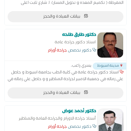
المفرطة ( تكميم المعده و تحويل المسار). ١. شارع ثابت اعلى
جواهرجي العدوي ٢. عيادة جراحة المناظير المتقدمة ش الجمهوريه
برج الغول
بيانات العيادة والحجز
دكتور طارق طلحه
استاذ دكتور جراحة عامة
دكتور تخصص
جراحة أورام
يسري راغب،
مدينة اسيوط
استاذ دكتور جراحة عامة في كلية الطب بجامعة اسيوط و حاصل
علي زماله في جمعية الامبير لجراحة المناظير و و حاصل علي زماله في
الجمعية المصرية لمناظير البطن
بيانات العيادة والحجز
دكتور أحمد عوض
أستاذ جراحة الاورام والجراحة العامة والمناظير
دكتور تخصص
جراحة أورام