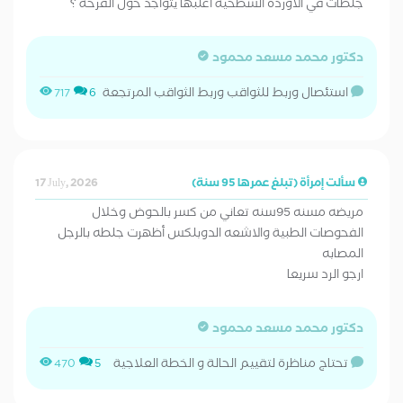
جلطات في الأوردة السطحية أغلبها يتواجد حول القرحة ؟
دكتور محمد مسعد محمود
استئصال وربط للثواقب وربط الثواقب المرتجعة
717
6
سألت إمرأة (تبلغ عمرها 95 سنة)
17 July, 2026
مريضه مسنه 95سنه تعاني من كسر بالحوض وخلال
الفحوصات الطبية والاشعه الدوبلكس أظهرت جلطه بالرجل
المصابه
ارجو الرد سريعا
دكتور محمد مسعد محمود
تحتاج مناظرة لتقييم الحالة و الخطة العلاجية
470
5